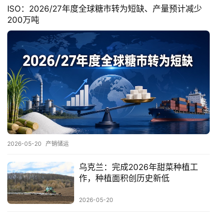
ISO：2026/27年度全球糖市转为短缺、产量预计减少
现
200万吨
货
报
价
专
题
地
2026-05-20
产销储运
区
频
乌克兰：完成2026年甜菜种植工
道
作，种植面积创历史新低
2026-05-20
产