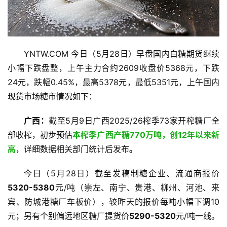
YNTW.COM 今日（5月28日）早盘国内白糖期货继续
小幅下跌盘整，上午主力合约2609收盘价5368元，下跌
24元，跌幅0.45%，最高5378元，最低5351元，上午国内
现货市场糖市情况如下：
广西：
截至5月9日广西2025/26榨季73家开榨糖厂全
部收榨，初步预估
本榨季广西产糖770万吨，创12年以来新
高
，详细数据相关部门统计后发布
。
今日（5月28日）截至发稿制糖企业、流通商报价
5320-5380
元/吨（崇左、南宁、贵港、柳州、河池、来
宾、防城港糖厂车板价），较昨天的报价每吨小幅下调10
元；另有个别偏远地区糖厂提货价
5290-5320
元/吨一线。