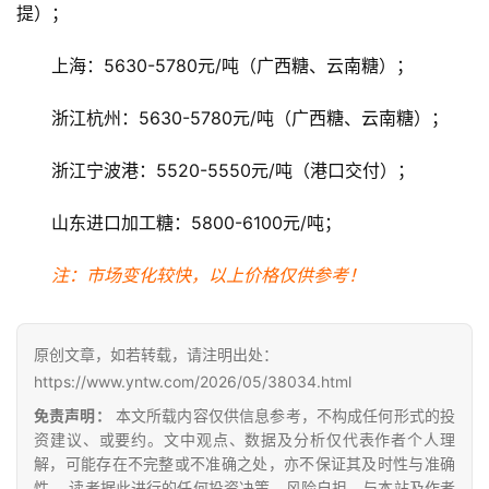
提）；
产
业
上海：5630-5780元/吨（广西糖、云南糖）；
链
浙江杭州：5630-5780元/吨（广西糖、云南糖）；
产
浙江宁波港：5520-5550元/吨（港口交付）；
销
储
山东进口加工糖：5800-6100元/吨；
运
注：市场变化较快，以上价格仅供参考！
原创文章，如若转载，请注明出处：
https://www.yntw.com/2026/05/38034.html
免责声明：
本文所载内容仅供信息参考，不构成任何形式的投
资建议、或要约。文中观点、数据及分析仅代表作者个人理
解，可能存在不完整或不准确之处，亦不保证其及时性与准确
性。 读者据此进行的任何投资决策，风险自担，与本站及作者