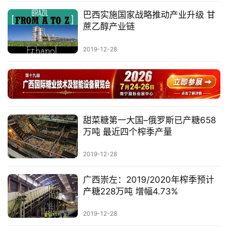
巴西实施国家战略推动产业升级 甘
蔗乙醇产业链
产
业
2019-12-28
链
产
销
甜菜糖第一大国–俄罗斯已产糖658
储
万吨 最近四个榨季产量
运
2019-12-28
广西崇左：2019/2020年榨季预计
产糖228万吨 增幅4.73%
2019-12-28