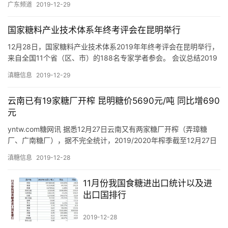
众
广东频道
2019-12-29
号
国家糖料产业技术体系年终考评会在昆明举行
12月28日，国家糖料产业技术体系2019年年终考评会在昆明举行，
现
来自全国11个省（区、市）的188名专家学者参会。 会议总结2019
货
年国家糖料产业技术体系工作，安排部署2020年…
滇糖信息
2019-12-29
报
价
云南已有19家糖厂开榨 昆明糖价5690元/吨 同比增690
元
yntw.com糖网讯 据悉12月27日云南又有两家糖厂开榨（弄璋糖
专
厂、广南糖厂），据不完全统计，2019/2020年榨季截至12月27日
题
云南已有19家制糖企业开榨，产能已达到日处…
滇糖信息
2019-12-28
11月份我国食糖进出口统计以及进
地
出口国排行
区
频
2019-12-28
道