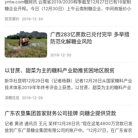
yntw.com糖网讯 云南省2019/2020榨季截至12月27日已有19家制
糖企业开榨。今日（12月30日）上午云南制糖企业、中间商报价小
幅提高，具体报价情况如下： 昆明：今日…
现货报价
2019-12-30
广西283亿蔗款已兑付完毕 多举措
防范化解糖业风险
2019-12-30
以甘蔗、甜菜为主的糖料产业助推贫困地区脱贫
首
新华社昆明12月29日电（记者杨静）记者12月28日从国家糖料产业
页
技术体系2019年年终考评会上获悉，以甘蔗、甜菜为主的糖料产业
已成部分贫困地区脱贫的重要产业，对贫困群众脱贫起到了…
滇糖信息
2019-12-29
云
广东农垦集团首家财务公司挂牌 向糖企提供贷款
糖
记者 黄进 通讯员 王元 吴祥12月28日讯 “现在这笔4800万贷款已发
网
放到广东广垦糖业集团有限公司的账户中。”12月27日，在广东省农
公
垦集团财务有限公司首笔业务现场验收会上，随…