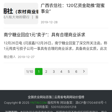
广西农信社：120亿资金助推“甜蜜
事业”
2019-12-28
南宁糖业回应1元“卖子”：具有合理商业诉求
12月26日电 (闫淑鑫)12月26日，南宁糖业回复了深交所关注函，称
1元甩卖亏损子公司一事具有合理的商业诉求，具备商业实质，此次
交易将增加公司2019年合并报表投资收益1.7亿元…
糖企糖人
2019-12-27
1 / 10
1
2
3
4
5
6
全国农业网站百强 | 云南省电商网站价值榜
Copyright © 2025
YNTW.COM
版权所有 网站备案：滇ICP备17004616号-1
联网备案：53010202001218