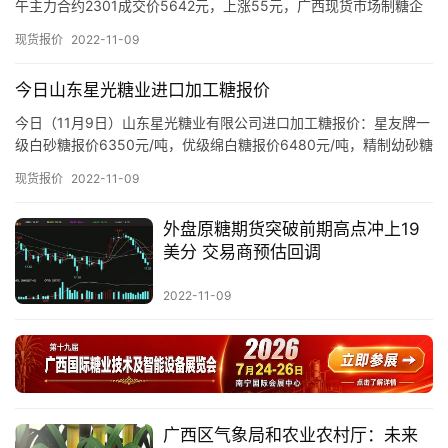
午主力合约2301成交价5642元，上涨55元，广西现货市场制糖企
现
业、流通商报价如下： 截至发稿，广西现货市场制…
货
现货报价
2022-11-09
报
价
今日山东星光糖业进口加工糖报价
今日（11月9日）山东星光糖业有限公司进口加工糖报价：星友牌一
级白砂糖报价6350元/吨，优级绵白糖报价6480元/吨，精制幼砂糖
专
报价6780元/吨，普通幼砂糖报价6480元/吨。…
现货报价
2022-11-09
题
外盘原糖期货突破前期高点冲上19
美分 交易商预估回调
地
区
2022-11-09
频
道
产
广西区气象局和农业农村厅：未来
业