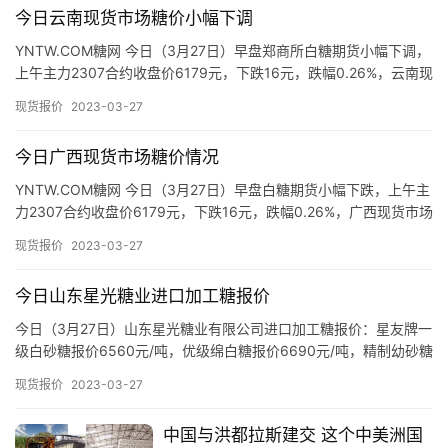
现
今日云南现货市场糖价小幅下调
货
YNTW.COM糖网 今日（3月27日）早盘郑商所白糖期货小幅下调，
报
上午主力2307合约收盘价6179元，下跌16元，跌幅0.26%，云南现
价
货市场制糖企业、流通商报价如下： 昆明：…
现货报价
2023-03-27
今日广西现货市场糖价情况
专
题
YNTW.COM糖网 今日（3月27日）早盘白糖期货小幅下跌，上午主
力2307合约收盘价6179元，下跌16元，跌幅0.26%，广西现货市场
制糖企业、流通商报价如下： 截至发稿，今…
现货报价
2023-03-27
地
区
今日山东星光糖业进口加工糖报价
频
今日（3月27日）山东星光糖业有限公司进口加工糖报价：星友牌一
道
级白砂糖报价6560元/吨，优级绵白糖报价6690元/吨，精制幼砂糖
报价6990元/吨，普通幼砂糖报价6690元/吨。…
现货报价
2023-03-27
产
中国与洪都拉斯建交 这个中美洲国
业