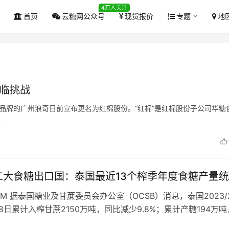
4万人关注
首页
云糖网公众号
现货报价
专题
地
面临挑战
日化品牌的广州浪奇日前宣布更名为红棉股份。“红棉”是红棉股份子公司华糖
…
二大食糖出口国：泰国最近13个榨季年度食糖产量
COM 据泰国糖业及甘蔗委员会办公室（OCSB）消息，泰国2023/
8日累计入榨甘蔗2150万吨，同比减少9.8%；累计产糖194万
%…