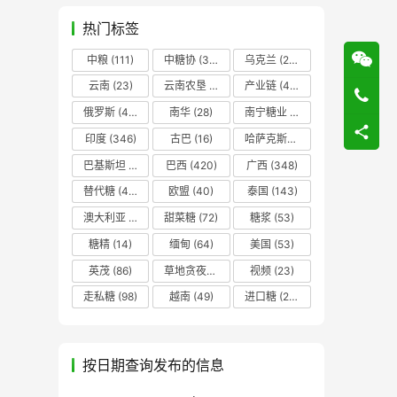
热门标签
中粮
(111)
中糖协
(37)
乌克兰
(20)
云南
(23)
云南农垦
(17)
产业链
(42)
俄罗斯
(43)
南华
(28)
南宁糖业
(81)
印度
(346)
古巴
(16)
哈萨克斯坦
(19)
巴基斯坦
(14)
巴西
(420)
广西
(348)
替代糖
(48)
欧盟
(40)
泰国
(143)
澳大利亚
(16)
甜菜糖
(72)
糖浆
(53)
糖精
(14)
缅甸
(64)
美国
(53)
英茂
(86)
草地贪夜蛾
(14)
视频
(23)
走私糖
(98)
越南
(49)
进口糖
(236)
按日期查询发布的信息