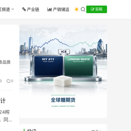
区频道
产业链
产销储运
投稿
食品旗
0
0
统计
24榨
吨，同比