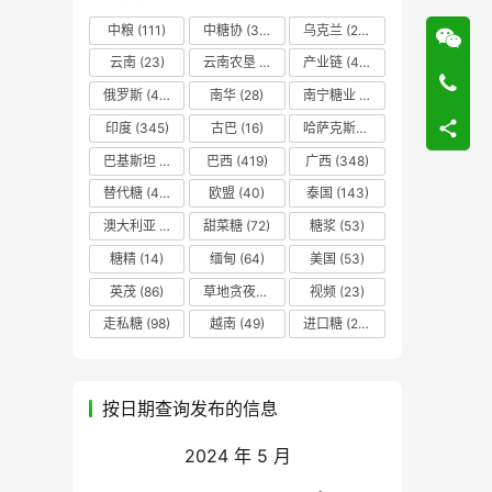
中粮
(111)
中糖协
(37)
乌克兰
(20)
云南
(23)
云南农垦
(17)
产业链
(42)
俄罗斯
(43)
南华
(28)
南宁糖业
(81)
印度
(345)
古巴
(16)
哈萨克斯坦
(19)
巴基斯坦
(14)
巴西
(419)
广西
(348)
替代糖
(48)
欧盟
(40)
泰国
(143)
澳大利亚
(16)
甜菜糖
(72)
糖浆
(53)
糖精
(14)
缅甸
(64)
美国
(53)
英茂
(86)
草地贪夜蛾
(14)
视频
(23)
走私糖
(98)
越南
(49)
进口糖
(236)
按日期查询发布的信息
2024 年 5 月