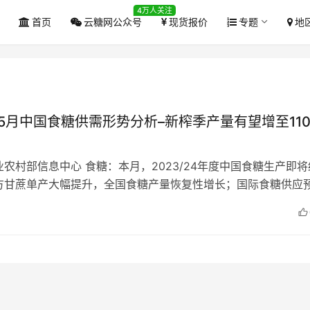
4万人关注
首页
云糖网公众号
现货报价
专题
地
年5月中国食糖供需形势分析–新榨季产量有望增至110
农村部信息中心 食糖：本月，2023/24年度中国食糖生产即
方甘蔗单产大幅提升，全国食糖产量恢复性增长；国际食糖供应
国际食糖价格预估区间下调…