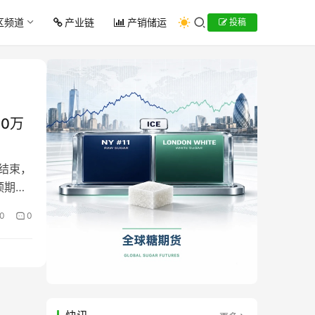
区频道
产业链
产销储运
投稿
0万
将结束，
预期趋
0
0