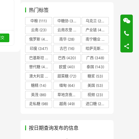
热门标签
中粮
(111)
中糖协
(37)
乌克兰
(20)
云南
(23)
云南农垦
(17)
产业链
(42)
提交
俄罗斯
(43)
南华
(28)
南宁糖业
(81)
印度
(347)
古巴
(16)
哈萨克斯坦
(19)
巴基斯坦
(14)
巴西
(420)
广西
(348)
替代糖
(48)
欧盟
(40)
泰国
(143)
澳大利亚
(16)
甜菜糖
(72)
糖浆
(53)
糖精
(14)
缅甸
(64)
美国
(53)
英茂
(86)
草地贪夜蛾
(14)
视频
(23)
走私糖
(98)
越南
(49)
进口糖
(236)
按日期查询发布的信息