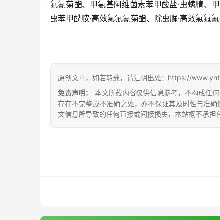
氟氰菊酯、甲氨基阿维菌素苯甲酸盐·虫螨腈、甲
虫苯甲酰胺·高效氯氟氰菊酯、除虫脲·高效氯氟氰
原创文章，如若转载，请注明出处：https://www.yntw.co
免责声明：
本文所载内容仅供信息参考，不构成任何
存在不完整或不准确之处，亦不保证其及时性与准确
文信息所导致的任何直接或间接损失，本站概不承担