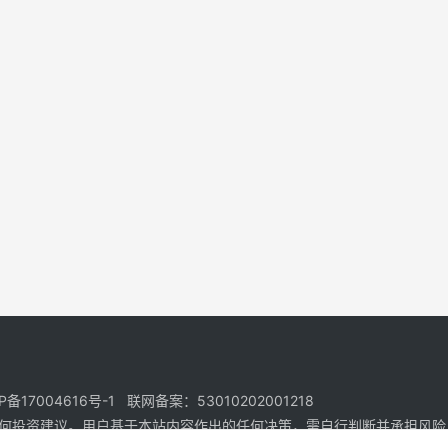
17004616号-1 联网备案：53010202001218
何投资建议。用户基于本站内容作出的任何决策，需自行判断并承担风险