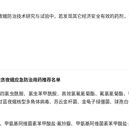
夜蛾防治技术研究与试验中，若发现其它经济安全有效的药剂，
地贪夜蛾应急防治用药推荐名单
四氯虫酰胺、氯虫苯甲酰胺、高效氯氟氰菊酯、氟氯氰菊酯、
甘蓝夜蛾核型多角体病毒、苏云金杆菌、金龟子绿僵菌、球孢白
、甲氨基阿维菌素苯甲酸盐·氟铃脲、甲氨基阿维菌素苯甲酸盐·