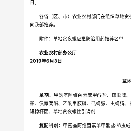
日。
各省（区、市）农业农村部门在组织草地贪
向我部推荐。
附件：草地贪夜蛾应急防治用药推荐名单
农业农村部办公厅
2019年6月3日
草
单剂：
甲氨基阿维菌素苯甲酸盐、茚虫威、
酯、溴氰菊酯、乙酰甲胺磷、虱螨脲、虫螨腈、
短稳杆菌、草地贪夜蛾性引诱剂
复配制剂：
甲氨基阿维菌素苯甲酸盐·茚虫威