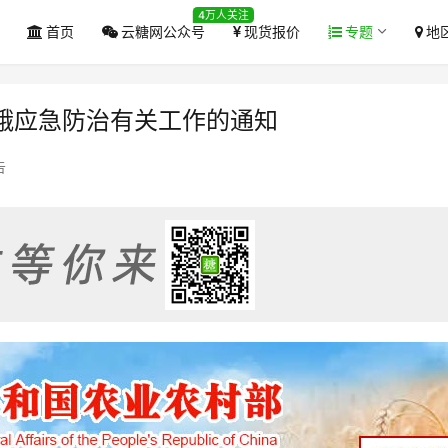
4万人关注
首页
云糖网公众号
现货报价
专题
地
蛾应急防治有关工作的通知
告