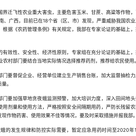
国界迁飞性农业重大害虫，主要危害玉米、甘蔗、高粱等作物，
国云南、广西，目前已在18个省（区、市）发现，严重威胁我国农
，根据《农药管理条例》有关规定，我部在专家论证的基础上，
的有效性、安全性、经济性原则，专家组在充分论证的基础上，
农业农村部门要结合当地实际情况选择推荐药剂，推荐给农民使用
部门要督促企业、经营单位建立生产销售台账，加大监督抽检力
质量。
部门要加强草地贪夜蛾监测预警，加大培训力度，深入田间地头
使用剂量和使用方法，严格按照安全间隔期用药，严防长残留农
发现作物药害、使用效果不佳等情况，要及时采取措施并报我部
的发生规律和防控实际需要，暂定应急用药时间至2020年12