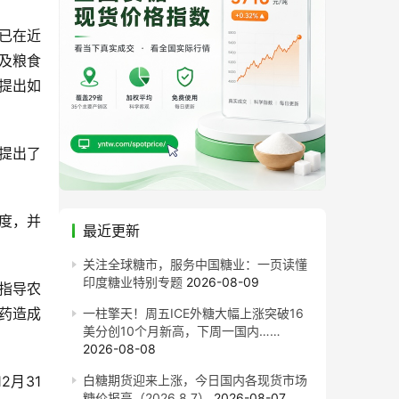
已在近
业及粮食
提出如
提出了
。
度，并
最近更新
关注全球糖市，服务中国糖业：一页读懂
印度糖业特别专题
2026-08-09
指导农
药造成
一柱擎天！周五ICE外糖大幅上涨突破16
美分创10个月新高，下周一国内……
。
2026-08-08
月31
白糖期货迎来上涨，今日国内各现货市场
糖价报高（2026.8.7）
2026-08-07