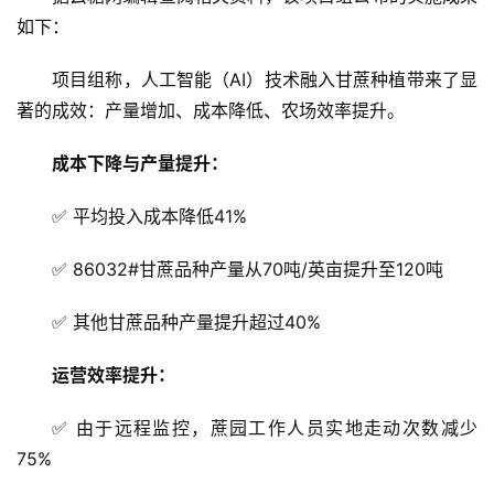
产
如下：
业
链
项目组称，人工智能（AI）技术融入甘蔗种植带来了显
著的成效：产量增加、成本降低、农场效率提升。
产
成本下降与产量提升：
销
储
✅ 平均投入成本降低41%
运
✅ 86032#甘蔗品种产量从70吨/英亩提升至120吨
✅ 其他甘蔗品种产量提升超过40%
运营效率提升：
✅ 由于远程监控，蔗园工作人员实地走动次数减少
75%