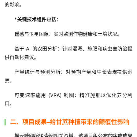
的影响。
现
*关键技术组件
包括：
货
报
遥感与卫星图像：实时监测作物健康和土壤状况。
价
基于 AI 的农田分析：针对灌溉、施肥和病虫害防治提
供自动化建议。
专
题
产量统计与预测分析：对预期产量和生长表现提供洞
察。
可变速率施用 (VRA) 制图：精准施肥以优化养分利
地
区
用。
频
道
二、项目成果–给甘蔗种植带来的颠覆性影响
据云糖网编辑查阅相关资料，该项目组公布的实施成果