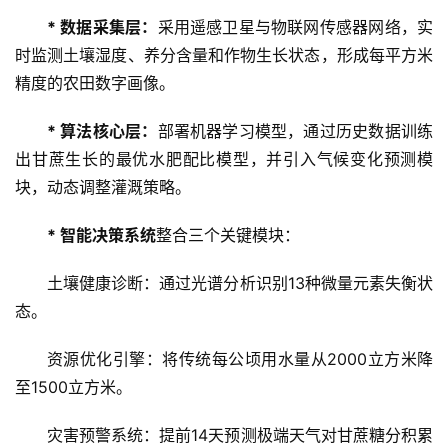
* 数据采集层：
采用遥感卫星与物联网传感器网络，实
时监测土壤湿度、养分含量和作物生长状态，形成每平方米
精度的农田数字画像。
* 算法核心层：
部署机器学习模型，通过历史数据训练
出甘蔗生长的最优水肥配比模型，并引入气候变化预测模
块，动态调整灌溉策略。
首
页
* 智能决策系统
整合三个关键模块：
土壤健康诊断：通过光谱分析识别13种微量元素失衡状
云
态。
糖
网
资源优化引擎：将传统每公顷用水量从2000立方米降
公
至1500立方米。
众
号
灾害预警系统：提前14天预测极端天气对甘蔗糖分积累