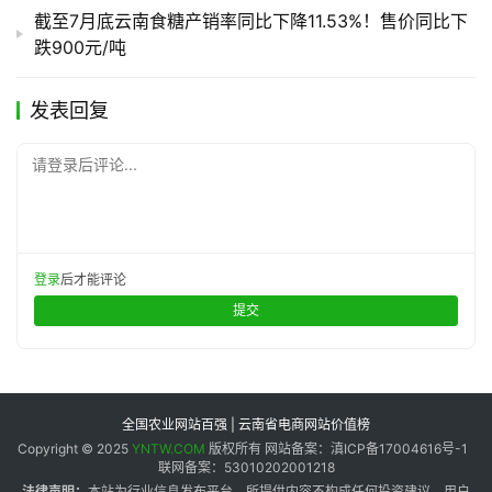
截至7月底云南食糖产销率同比下降11.53%！售价同比下
跌900元/吨
发表回复
请登录后评论...
登录
后才能评论
提交
全国农业网站百强 | 云南省电商网站价值榜
Copyright © 2025
YNTW.COM
版权所有 网站备案：滇ICP备17004616号-1
联网备案：53010202001218
法律声明：
本站为行业信息发布平台，所提供内容不构成任何投资建议。用户