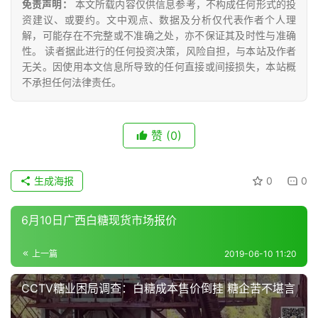
众
免责声明：
本文所载内容仅供信息参考，不构成任何形式的投
号
资建议、或要约。文中观点、数据及分析仅代表作者个人理
解，可能存在不完整或不准确之处，亦不保证其及时性与准确
性。 读者据此进行的任何投资决策，风险自担，与本站及作者
无关。因使用本文信息所导致的任何直接或间接损失，本站概
现
不承担任何法律责任。
货
报
价
赞
(0)
生成海报
0
0
专
题
6月10日广西白糖现货市场报价
上一篇
2019-06-10 11:20
地
区
CCTV糖业困局调查：白糖成本售价倒挂 糖企苦不堪言
频
道