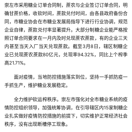
崇左市采用糖业订单合同制，蔗农与企业签订订单合同，明
确甘蔗价格，收砍时间，蔗款兑付时间，由各县政府备份合
同，市糖业协会在市糖业发展局指导下进行行业协调，规范
企业自律，蔗款兑付率显著提升。大部分制糖企业能严格按
照订单合同要求在一月内及时兑现蔗农蔗款，有的企业三天
内甚至当天入厂当天兑现蔗款。截至3月8日，辖区制糖企
业已兑现蔗农蔗款80亿元，兑现率94.32%，同比上个榨季
高21.71%。
面对疫情，当地防控措施落实到位，坚持一手抓防疫一
手抓生产，维护糖业发展稳定。
全力维护砍运榨秩序。崇左市强化对全市糖业系统的疫
情防控组织领导，加强统筹协调，在引导辖区内15家制糖企
业扎实做好疫情防控措施的前提下，切实维护正常经济社会
秩序，没有出现断槽停工现象。