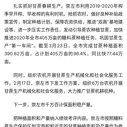
扎实抓好甘蔗春耕生产。崇左市利用2019-2020年榨
季早开榨、早收榨的有利时机，抢抓农时，做好良种补贴政
策宣传，制定种植计划，保障农资供给，推进“双高”基地建
设等，进一步压实工作责任，发动引导蔗农种植甘蔗，加快
推进2020年全市405万亩的糖料蔗种植任务，巩固甘蔗生
产“第一车间”。截至3月23日，全市完成甘蔗种植面积
390.62万亩，占计划405万亩的96.4%，同比快77.44万
首
亩。
页
同时，组织农机开展甘蔗生产机械化和社会化服务工
作。2月17日，崇左市下发工作方案，组织6万台农机开展
云
甘蔗生产机械化和社会化服务，大力推广甘蔗机耕机种。
糖
网
下一步，崇左市千方百计保面积稳产量。
公
众
把种植面积和产量纳入绩效考评内容。崇左市按照糖料
号
蔗生产保护区划定面积和近年的甘蔗种植面积及产量作为参