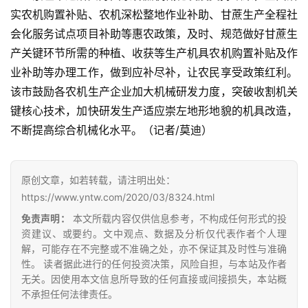
产
实农机购置补贴、农机深松整地作业补助、甘蔗生产全程社
业
会化服务试点项目补助等惠农政策，及时、规范做好甘蔗生
链
产关键环节所需的种植、收获等生产机具农机购置补贴及作
业补助等办理工作，做到应补尽补，让农民享受政策红利。
该市鼓励各农机生产企业加大机械研发力度，突破收割机关
产
键核心技术，加快研发生产适应崇左地形地貌的机具改造，
销
储
不断提高综合机械化水平。（记者/莫迪）
运
原创文章，如若转载，请注明出处：
https://www.yntw.com/2020/03/8324.html
免责声明：
本文所载内容仅供信息参考，不构成任何形式的投
资建议、或要约。文中观点、数据及分析仅代表作者个人理
解，可能存在不完整或不准确之处，亦不保证其及时性与准确
性。 读者据此进行的任何投资决策，风险自担，与本站及作者
无关。因使用本文信息所导致的任何直接或间接损失，本站概
不承担任何法律责任。