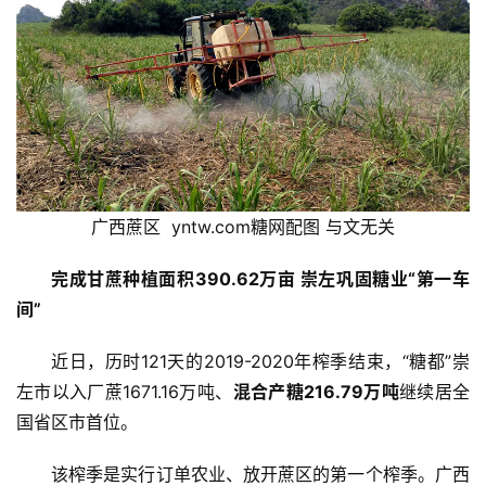
广西蔗区  yntw.com糖网配图 与文无关
完成甘蔗种植面积390.62万亩 崇左巩固糖业“第一车
间”
近日，历时121天的2019-2020年榨季结束，“糖都”崇
左市以入厂蔗1671.16万吨、
混合产糖216.79万吨
继续居全
国省区市首位。
该榨季是实行订单农业、放开蔗区的第一个榨季。广西