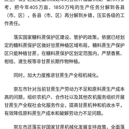
考，把今年405万亩、1850万吨的生产任务分解到各县
（市、区），各县（市、区）再分解到乡镇，压实各级的工
现
货
作责任。
报
价
落实国家糖料蔗保护区建设、管护的政策。依据已经划
定的糖料蔗保护区做好甘蔗种植区域布局，糖料蔗生产保护
区只能种植甘蔗，在糖料蔗保护区划定范围内，严禁香蕉、
专
柑桔、速生桉等非甘蔗长期作物种植。
题
同时，加大力度推进甘蔗生产全程机械化。
崇左市针对当前甘蔗生产劳动力不足和原料蔗生产成本
地
区
高的问题，组织农机户、合作社以及其他农机服务组织开展
频
甘蔗生产全程社会化服务作业，提高甘蔗机种和机收水平，
道
有效降低原料蔗生产成本和破解劳动力不足问题。
崇左市还落实好国家甘蔗机械化发展支持政策，全面落