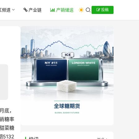
区频道
产业链
产销储运
投稿
4月底，
计销糖率
：甜菜糖
5132