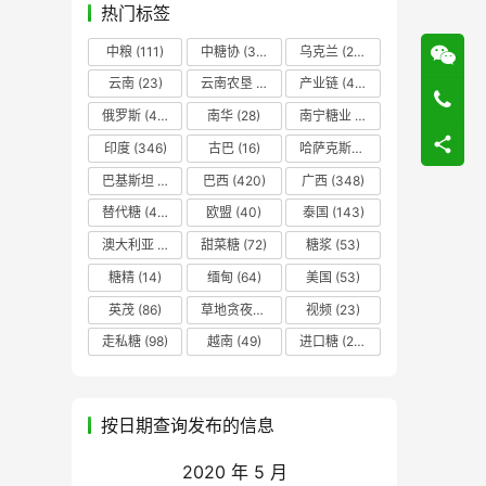
热门标签
中粮
(111)
中糖协
(37)
乌克兰
(20)
云南
(23)
云南农垦
(17)
产业链
(42)
俄罗斯
(43)
南华
(28)
南宁糖业
(81)
印度
(346)
古巴
(16)
哈萨克斯坦
(19)
巴基斯坦
(14)
巴西
(420)
广西
(348)
替代糖
(48)
欧盟
(40)
泰国
(143)
澳大利亚
(16)
甜菜糖
(72)
糖浆
(53)
糖精
(14)
缅甸
(64)
美国
(53)
英茂
(86)
草地贪夜蛾
(14)
视频
(23)
走私糖
(98)
越南
(49)
进口糖
(236)
按日期查询发布的信息
2020 年 5 月