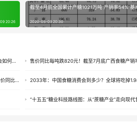
截至4月底全国累计产糖1021万吨 产销率54% 
09 20:26
2020-05-09 20:30
并非危言耸听：2026/27榨季内蒙古甜菜减产会如何传导？
截至7月底云南食糖产销率同比下降11.53%！售价同比下跌900元/吨