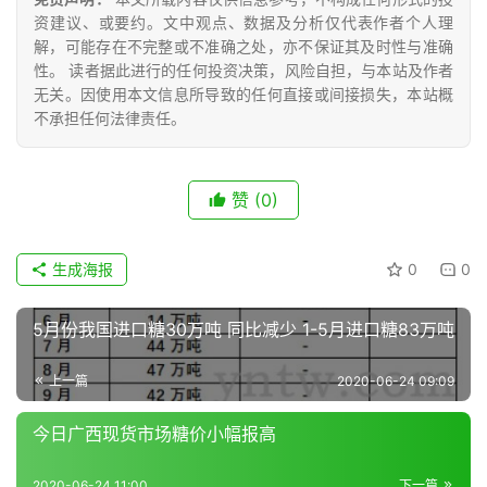
众
资建议、或要约。文中观点、数据及分析仅代表作者个人理
号
解，可能存在不完整或不准确之处，亦不保证其及时性与准确
性。 读者据此进行的任何投资决策，风险自担，与本站及作者
无关。因使用本文信息所导致的任何直接或间接损失，本站概
现
不承担任何法律责任。
货
报
价
赞
(0)
生成海报
0
0
专
题
5月份我国进口糖30万吨 同比减少 1-5月进口糖83万吨
上一篇
2020-06-24 09:09
地
区
今日广西现货市场糖价小幅报高
频
道
2020-06-24 11:00
下一篇