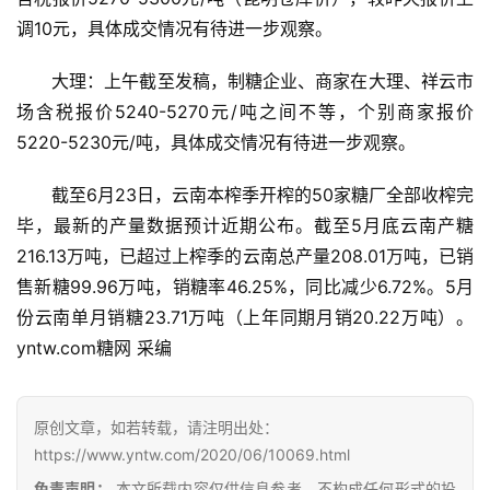
调10元，具体成交情况有待进一步观察。
大理：上午截至发稿，制糖企业、商家在大理、祥云市
场含税报价5240-5270元/吨之间不等，个别商家报价
5220-5230元/吨，具体成交情况有待进一步观察。
截至6月23日，云南本榨季开榨的50家糖厂全部收榨完
毕，最新的产量数据预计近期公布。截至5月底云南产糖
216.13万吨，已超过上榨季的云南总产量208.01万吨，已销
首
售新糖99.96万吨，销糖率46.25%，同比减少6.72%。5月
页
份云南单月销糖23.71万吨（上年同期月销20.22万吨）。
yntw.com糖网 采编
云
糖
原创文章，如若转载，请注明出处：
网
https://www.yntw.com/2020/06/10069.html
公
免责声明：
本文所载内容仅供信息参考，不构成任何形式的投