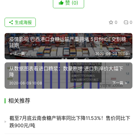
赞
(0)
生成海报
0
0
疫情影响 巴西港口食糖运输严重拥堵 5月份ICE交割糖
延期
上一篇
2020-06-08 15:03
从数据图表看进口糖浆：数量剧增 进口到岸价大幅下
降
2020-06-09 10:08
下一篇
相关推荐
截至7月底云南食糖产销率同比下降11.53%！售价同比下
跌900元/吨