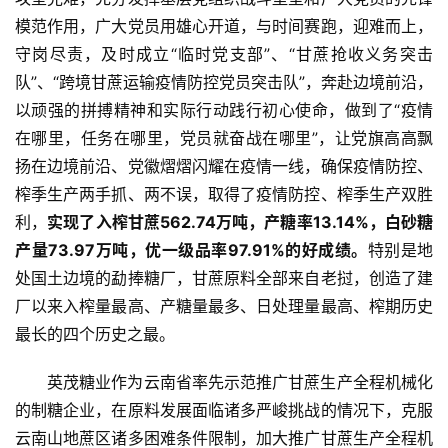
模范作用，广大党员用雄心开道，与时间赛跑，迎难而上，
守岗尽责，及时成立“临时党支部”、“甘蔗抢收义务突击
队”、“跨境甘蔗运输疫情防控党员突击队”，奔赴边境前沿，
以顽强的拼搏精神和实际行动践行初心使命，做到了“疫情
在哪里，任务在哪里，党员就奋战在哪里”，让党旗高高飘
扬在边境前沿、党徽熠熠闪耀在疫情一线，确保疫情防控、
榨季生产两手抓、两不误，取得了疫情防控、榨季生产双胜
利，
实现了入榨甘蔗562.74万吨，产糖率13.14%，白砂糖
产量73.97万吨，优一级品率97.91%的好成绩。
特别是地
处国土边境的勐捧糖厂，甘蔗原料全部来自老挝，创造了建
厂以来入榨量最高、产糖量最多、日处理量最高、榨期历史
最长的四个历史之最。
首
英茂糖业作为云南省率先示范推广甘蔗生产全程机械化
页
的制糖企业，在原料发展面临诸多严峻挑战的情况下，克服
云南山地蔗区诸多困难条件限制，加大推广甘蔗生产全程机