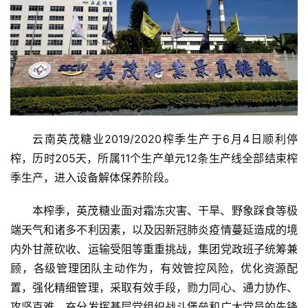
云南英茂糖业2019/2020榨季生产于6月4日顺利停
榨，历时205天，所属11个生产单元12条生产线全部结束榨
季生产，进入设备解体保养阶段。
本榨季，英茂糖业面对霜冻灾害、干旱、野象踩食等极
端天气和诸多不利因素，以及因新冠肺炎疫情蔓延造成的境
内外甘蔗砍收、运输受阻等重重挑战，集团党政班子统筹兼
顾，各级管理团队主动作为，有效管控风险，优化资源配
置，强化精细管理，采取有效手段，勠力同心、通力协作、
攻坚克难，充分发挥基层党组织战斗堡垒和广大党员的先锋