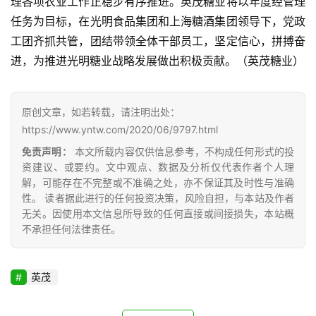
理各项农业工作正稳步有序推进。英茂糖业将以年度经管理
任务为目标，在光明食品集团和上海糖酒集团领导下，党政
地
工团齐抓共管，团结带领全体干部员工，坚定信心，拼搏奋
区
频
进，为推进光明糖业战略发展做出积极贡献。（英茂糖业）
道
原创文章，如若转载，请注明出处：
https://www.yntw.com/2020/06/9797.html
产
业
免责声明：
本文所载内容仅供信息参考，不构成任何形式的投
链
资建议、或要约。文中观点、数据及分析仅代表作者个人理
解，可能存在不完整或不准确之处，亦不保证其及时性与准确
性。 读者据此进行的任何投资决策，风险自担，与本站及作者
无关。因使用本文信息所导致的任何直接或间接损失，本站概
产
不承担任何法律责任。
销
储
运
英茂