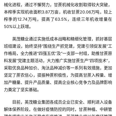
械化进程，通过不懈努力，甘蔗机械化收割取得较大突破，
云
本榨季实现机收面积3.87万亩，机收甘蔗20.06万吨，较上
糖
榨季的12.74万吨，提高了63.5%，连续三年机收增量在
网
公
50%以上跃增。
众
号
英茂糖业通过实施低成本战略和精细化管理，抓好基层
班组建设，始终坚持“围绕生产抓党建，党建引领促发展”工
作格局，全力推进“四强五优”及“一支部一村组，助推甘蔗原
现
料发展”党建主题活动，大力推广实施甘蔗生产“四项技术”，
货
采取优良品种加价、淘汰品种减价等一系列有效措施，更加
报
坚定了蔗农信心，提振种蔗积极性，为提高甘蔗入榨量、增
价
加产糖量、提升产品质量、提高企业核心竞争力及品牌影响
力奠定了坚实基础。
专
目前，英茂糖业集团各成员企业已安全、顺利进入设备
题
解体保养阶段，在做好疫情防控的同时，甘蔗种植、中耕管