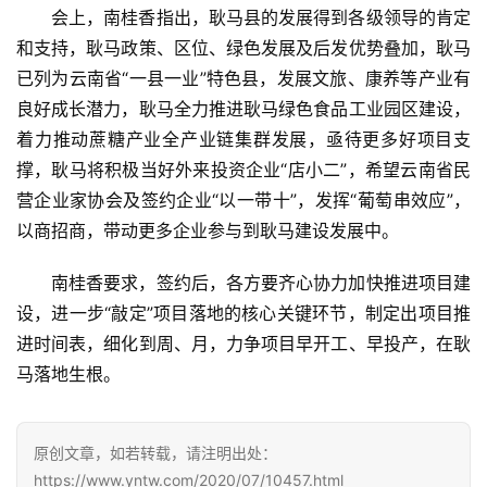
会上，南桂香指出，耿马县的发展得到各级领导的肯定
公
众
和支持，耿马政策、区位、绿色发展及后发优势叠加，耿马
号
已列为云南省“一县一业”特色县，发展文旅、康养等产业有
良好成长潜力，耿马全力推进耿马绿色食品工业园区建设，
着力推动蔗糖产业全产业链集群发展，亟待更多好项目支
现
撑，耿马将积极当好外来投资企业“店小二”，希望云南省民
货
营企业家协会及签约企业“以一带十”，发挥“葡萄串效应”，
报
以商招商，带动更多企业参与到耿马建设发展中。
价
南桂香要求，签约后，各方要齐心协力加快推进项目建
设，进一步“敲定”项目落地的核心关键环节，制定出项目推
专
进时间表，细化到周、月，力争项目早开工、早投产，在耿
题
马落地生根。
地
原创文章，如若转载，请注明出处：
区
https://www.yntw.com/2020/07/10457.html
频