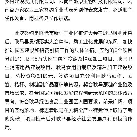
乡村建设发展有限公司、云南华盛康生物科技有限公司、云
南益万家农业三家签约企业代表分别作表态发言，赵道顺主
任作发言，南桂香县长作讲话。
此次签约是临沧市新型工业化推进大会在耿马顺利闭幕
后，耿马县贯彻落实大会精神，乘工业化发展的东风，加快
推进园区建设和招商引资工作的具体举措。签约的3个项目
分别是：耿马6万头肉牛屠宰冷链及精深加工项目、耿马卫
生消毒用品建设项目、耿马食用菌栽培及精深加工建设项
目，总投资额6.1亿元，签约项目充分利用耿马蔗稍、蔗
渣、秸秆、制糖副产品酒精等资源，契合耿马蔗糖产业链及
首
市场需求，符合国家可持续发展议程创新示范区的总体政策
页
导向、符合耿马绿色食品工业园区入园要求，前景广阔，项
目的签约落地，标志着耿马在蔗糖全产业链延伸上取得了新
的突破，项目投产后对耿马县经济社会发展具有积极的作
云
用。
糖
网