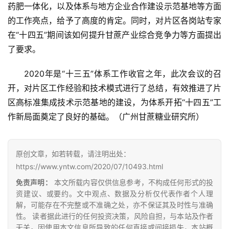
药肥一体化，以及体系与地方企业合作建设示范基地等方面
现
的工作亮点，给予了高度的肯定。同时，对片区各岗站专家
货
在“十四五”期间该如何提升甘蔗产业综合竞争力等方面提出
报
了要求。
价
2020年是“十三五”体系工作收官之年，此次会议的召
开，对片区工作经验和技术模式进行了总结，有效推进了片
专
区高标准集成技术示范基地的建设，为体系开拓“十四五”工
题
作新局面奠定了良好的基础。（广州甘蔗糖业研究所）
地
原创文章，如若转载，请注明出处：
区
https://www.yntw.com/2020/07/10493.html
频
免责声明：
本文所载内容仅供信息参考，不构成任何形式的投
道
资建议、或要约。文中观点、数据及分析仅代表作者个人理
解，可能存在不完整或不准确之处，亦不保证其及时性与准确
性。 读者据此进行的任何投资决策，风险自担，与本站及作者
产
无关。因使用本文信息所导致的任何直接或间接损失，本站概