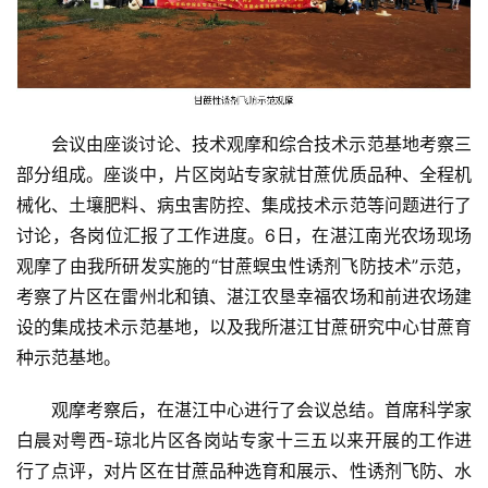
会议由座谈讨论、技术观摩和综合技术示范基地考察三
部分组成。座谈中，片区岗站专家就甘蔗优质品种、全程机
首
械化、土壤肥料、病虫害防控、集成技术示范等问题进行了
页
讨论，各岗位汇报了工作进度。6日，在湛江南光农场现场
观摩了由我所研发实施的“甘蔗螟虫性诱剂飞防技术”示范，
考察了片区在雷州北和镇、湛江农垦幸福农场和前进农场建
云
设的集成技术示范基地，以及我所湛江甘蔗研究中心甘蔗育
糖
种示范基地。
网
公
观摩考察后，在湛江中心进行了会议总结。首席科学家
众
白晨对粤西-琼北片区各岗站专家十三五以来开展的工作进
号
行了点评，对片区在甘蔗品种选育和展示、性诱剂飞防、水