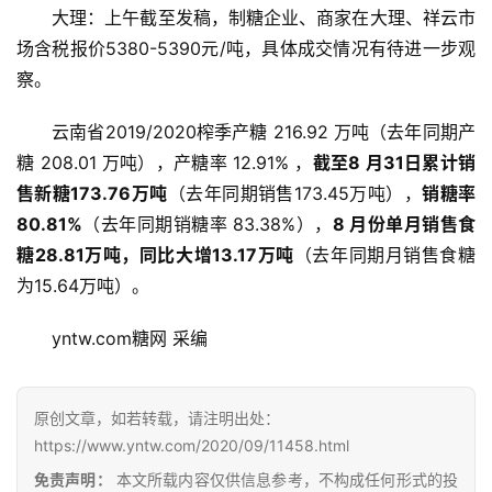
大理：上午截至发稿，制糖企业、商家在大理、祥云市
场含税报价5380-5390元/吨，具体成交情况有待进一步观
察。
云南省2019/2020榨季产糖 216.92 万吨（去年同期产
糖 208.01 万吨），产糖率 12.91% ，
截至8 月31日累计销
售新糖173.76万吨
（去年同期销售173.45万吨），
销糖率
80.81%
（去年同期销糖率 83.38%），
8 月份单月销售食
糖28.81万吨，同比大增13.17万吨
（去年同期月销售食糖
首
为15.64万吨）。
页
yntw.com糖网 采编
云
糖
原创文章，如若转载，请注明出处：
网
https://www.yntw.com/2020/09/11458.html
公
免责声明：
本文所载内容仅供信息参考，不构成任何形式的投
众