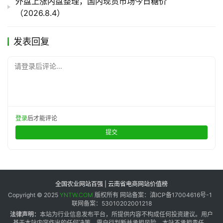
外盘上涨内盘整理，国内现货市场今日糖价
（2026.8.4）
发表回复
请登录后评论...
登录
后才能评论
提交
全国农业网站百强 | 云南省电商网站价值榜
Copyright © 2025
YNTW.COM
版权所有 网站备案：滇ICP备17004616号-1
联网备案：53010202001218
法律声明：
本站为行业信息发布平台，所提供内容不构成任何投资建议。用户
基于本站内容作出的任何决策，需自行判断并承担风险，本站不承担责任。