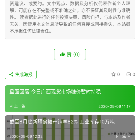
资建议、或要约。文中观点、数据及分析仅代表作者个人理
号
解，可能存在不完整或不准确之处，亦不保证其及时性与准确
性。 读者据此进行的任何投资决策，风险自担，与本站及作者
无关。因使用本文信息所导致的任何直接或间接损失，本站概
现
不承担任何法律责任。
货
报
价
赞
(0)
生成海报
0
0
专
题
盘面回落 今日广西现货市场糖价暂时持稳
上一篇
2020-09-09 11:17
地
区
截至8月底新疆食糖产销率82% 工业库存10万吨
频
道
2020-09-09 12:32
下一篇