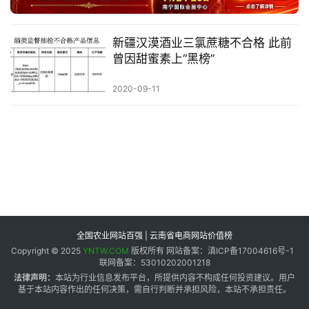
专
题
新疆汉漠酒业三氯蔗糖不合格 此前
曾因甜蜜素上“黑榜”
地
2020-09-11
区
频
道
产
业
链
全国农业网站百强 | 云南省电商网站价值榜
Copyright © 2025
YNTW.COM
版权所有 网站备案：滇ICP备17004616号-1
联网备案：53010202001218
产
法律声明：
本站为行业信息发布平台，所提供内容不构成任何投资建议。用户
销
基于本站内容作出的任何决策，需自行判断并承担风险，本站不承担责任。
储