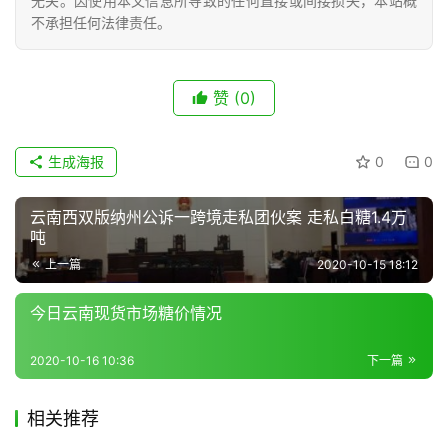
无关。因使用本文信息所导致的任何直接或间接损失，本站概
不承担任何法律责任。
现
货
赞
(0)
报
价
生成海报
0
0
专
云南西双版纳州公诉一跨境走私团伙案 走私白糖1.4万
题
吨
上一篇
2020-10-15 18:12
今日云南现货市场糖价情况
地
区
2020-10-16 10:36
下一篇
频
道
相关推荐