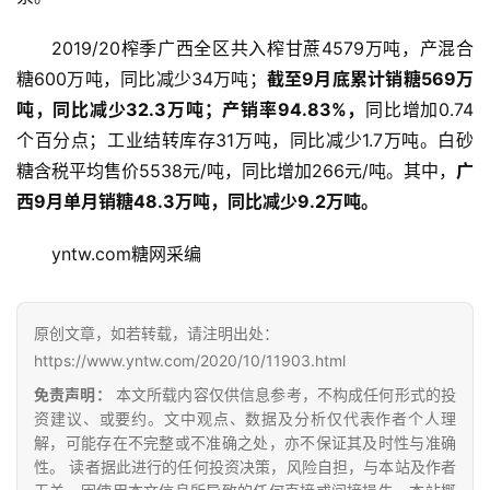
2019/20榨季广西全区共入榨甘蔗4579万吨，产混合
糖600万吨，同比减少34万吨；
截至9月底累计销糖569万
吨，同比减少32.3万吨；产销率94.83%，
同比增加0.74
个百分点；工业结转库存31万吨，同比减少1.7万吨。白砂
糖含税平均售价5538元/吨，同比增加266元/吨。其中，
广
西9月单月销糖48.3万吨，同比减少9.2万吨。
首
页
yntw.com糖网采编
原创文章，如若转载，请注明出处：
云
https://www.yntw.com/2020/10/11903.html
糖
网
免责声明：
本文所载内容仅供信息参考，不构成任何形式的投
公
资建议、或要约。文中观点、数据及分析仅代表作者个人理
解，可能存在不完整或不准确之处，亦不保证其及时性与准确
众
性。 读者据此进行的任何投资决策，风险自担，与本站及作者
号