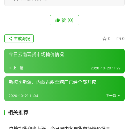
现
赞
(0)
货
报
价
生成海报
0
0
今日云南现货市场糖价情况
专
题
上一篇
2020-10-20 11:29
新榨季新疆、内蒙古甜菜糖厂已经全部开榨
地
区
2020-10-21 11:04
下一篇
频
道
相关推荐
白糖期货迎来上涨，今日国内各现货市场糖价报高