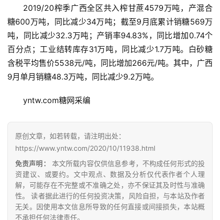
2019/20榨季广西全区共入榨甘蔗4579万吨，产混合
糖600万吨，同比减少34万吨；截至9月底累计销糖569万
吨，同比减少32.3万吨；产销率94.83%，同比增加0.74个
百分点；工业结转库存31万吨，同比减少1.7万吨。白砂糖
含税平均售价5538元/吨，同比增加266元/吨。其中，广西
9月单月销糖48.3万吨，同比减少9.2万吨。
首
yntw.com糖网采编
页
原创文章，如若转载，请注明出处：
云
https://www.yntw.com/2020/10/11938.html
糖
免责声明：
本文所载内容仅供信息参考，不构成任何形式的投
网
资建议、或要约。文中观点、数据及分析仅代表作者个人理
公
解，可能存在不完整或不准确之处，亦不保证其及时性与准确
众
性。 读者据此进行的任何投资决策，风险自担，与本站及作者
号
无关。因使用本文信息所导致的任何直接或间接损失，本站概
不承担任何法律责任。