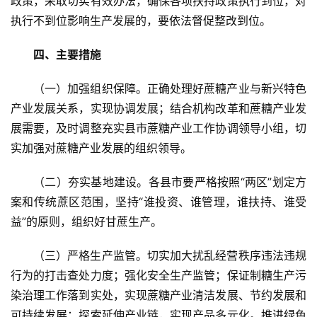
政策，采取切实有效办法，确保各项扶持政策执行到位，对
执行不到位影响生产发展的，要依法督促整改到位。
云
四、主要措施
糖
网
（一）加强组织保障。正确处理好蔗糖产业与新兴特色
公
产业发展关系，实现协调发展；结合机构改革和蔗糖产业发
众
展需要，及时调整充实县市蔗糖产业工作协调领导小组，切
号
实加强对蔗糖产业发展的组织领导。
（二）夯实基地建设。各县市要严格按照“两区”划定方
现
案和传统蔗区范围，坚持“谁投资、谁管理，谁扶持、谁受
货
益”的原则，组织好甘蔗生产。
报
价
（三）严格生产监管。切实加大扰乱经营秩序违法违规
行为的打击查处力度；强化安全生产监管；保证制糖生产污
染治理工作落到实处，实现蔗糖产业清洁发展、节约发展和
专
题
可持续发展；探索延伸产业链，实现产品多元化。推进绿色