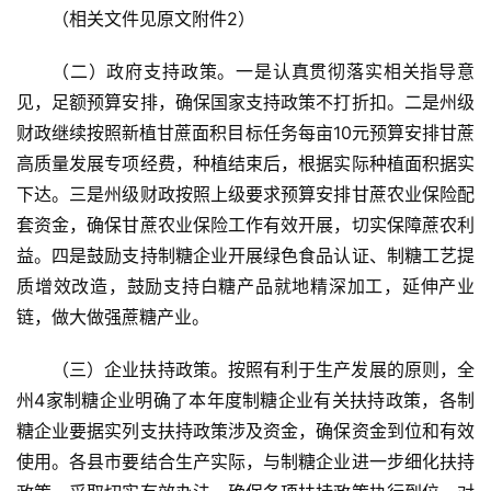
（相关文件见原文附件2）
（二）政府支持政策。一是认真贯彻落实相关指导意
见，足额预算安排，确保国家支持政策不打折扣。二是州级
财政继续按照新植甘蔗面积目标任务每亩10元预算安排甘蔗
高质量发展专项经费，种植结束后，根据实际种植面积据实
下达。三是州级财政按照上级要求预算安排甘蔗农业保险配
套资金，确保甘蔗农业保险工作有效开展，切实保障蔗农利
益。四是鼓励支持制糖企业开展绿色食品认证、制糖工艺提
质增效改造，鼓励支持白糖产品就地精深加工，延伸产业
链，做大做强蔗糖产业。
（三）企业扶持政策。按照有利于生产发展的原则，全
州4家制糖企业明确了本年度制糖企业有关扶持政策，各制
糖企业要据实列支扶持政策涉及资金，确保资金到位和有效
首
使用。各县市要结合生产实际，与制糖企业进一步细化扶持
页