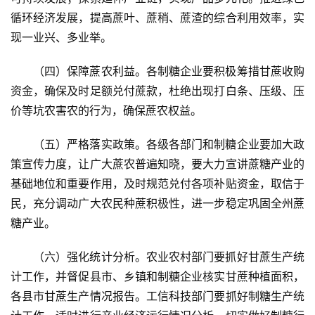
循环经济发展，提高蔗叶、蔗稍、蔗渣的综合利用效率，实
现一业兴、多业举。
地
区
（四）保障蔗农利益。各制糖企业要积极筹措甘蔗收购
频
资金，确保及时足额兑付蔗款，杜绝出现打白条、压级、压
道
价等坑农害农的行为，确保蔗农权益。
（五）严格落实政策。各级各部门和制糖企业要加大政
产
策宣传力度，让广大蔗农普遍知晓，要大力宣讲蔗糖产业的
业
基础地位和重要作用，及时规范兑付各项补贴资金，取信于
链
民，充分调动广大农民种蔗积极性，进一步稳定巩固全州蔗
糖产业。
产
（六）强化统计分析。农业农村部门要抓好甘蔗生产统
销
计工作，并督促县市、乡镇和制糖企业核实甘蔗种植面积，
储
各县市甘蔗生产情况报告。工信科技部门要抓好制糖生产统
运