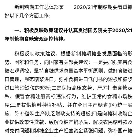
新制糖期工作总体部署——2020/21年制糖期要着重抓
好以下几个方面工作:
一、积极反映政策建议并认真贯彻国务院关于2020/21
年制糖期食糖宏观调控精神。
积极反映政策建议。根据新制糖期糖业发展面临的形
势、困难和任务，向国家有关部委建议：一是要加强完善食
糖宏观调控，坚持食糖供求总量基本平衡原则，做好食糖进
口管理，规范糖浆进口，弥补食糖进口低门槛的短板和糖浆
进口管理缺位的短板;二是保持高压态势，严厉打击食糖走
私、假冒食糖注册商标违法行为，维护正常的食糖市场秩
序;三是提供糖料种植补贴，并在全国主产糖省(区)统一实
施，弥补糖料生产缺乏财政支持的短板;四是向糖料收购企
业提供政策性贷款，缓解食糖产销矛盾，解决农民糖料款及
时兑付问题和制糖企业生产经营资金紧张问题，弥补国产糖