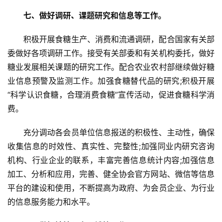
题
七、做好调研、课题研究和信息等工作。
积极开展食糖生产、消费和流通调研，配合国家有关部
地
委做好各项调研工作。接受有关部委和有关机构委托，做好
区
频
糖业发展相关课题的研究工作。配合农业农村部继续做好糖
道
业信息预警及监测工作。加强食糖替代品的研究;积极开展
“科学认识食糖，合理消费食糖”宣传活动，促进食糖科学消
费。
产
业
充分调动各会员单位信息报送的积极性、主动性，确保
链
收集信息的时效性、真实性、完整性;加强同业内研究咨询
机构、行业企业的联系，丰富完善信息统计内容;加强信息
加工、分析和应用，完善、健全协会官方网站、微信等信息
产
平台的建设和使用，不断提高为政府、为会员企业、为行业
销
的信息服务能力和水平。
储
运