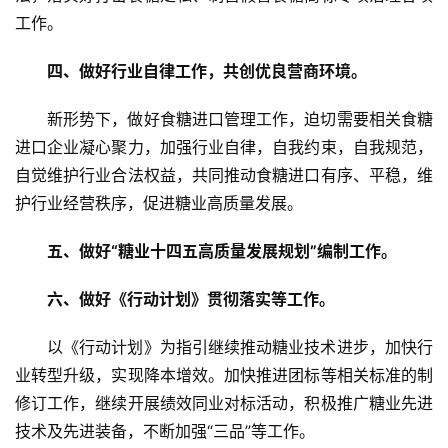
页
工作。
四、做好行业自律工作，共创优良营商环境。
云
糖
新形势下，做好食糖进口管理工作，迫切需要相关食糖
网
进口企业凝心聚力，加强行业自律，自我约束，自我规范，
公
自觉维护行业合法权益，共同推动食糖进口有序、平稳，维
众
号
护行业经营秩序，促进糖业高质量发展。
五、做好“糖业十四五高质量发展规划”编制工作。
现
六、做好《行动计划》贯彻落实等工作。
货
报
以《行动计划》为指引继续推动糖业技术进步，加快行
价
业转型升级，实现降本增效。加快推进团标等相关标准的制
修订工作，继续开展绩效同业对标活动，积极推广糖业先进
专
技术及先进装备，不断加强“三品”等工作。