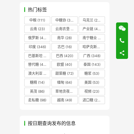
热门标签
中粮
(111)
中糖协
(37)
乌克兰
(20)
云南
(23)
云南农垦
(17)
产业链
(42)
俄罗斯
(43)
南华
(28)
南宁糖业
(81)
印度
(346)
古巴
(16)
哈萨克斯坦
(19)
巴基斯坦
(14)
巴西
(420)
广西
(348)
替代糖
(48)
欧盟
(40)
泰国
(143)
澳大利亚
(16)
甜菜糖
(72)
糖浆
(53)
糖精
(14)
缅甸
(64)
美国
(53)
英茂
(86)
草地贪夜蛾
(14)
视频
(23)
走私糖
(98)
越南
(49)
进口糖
(236)
按日期查询发布的信息