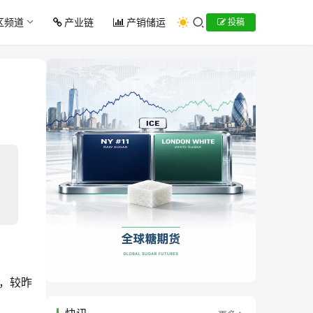
区频道
产业链
产销储运
投稿
：
），较昨