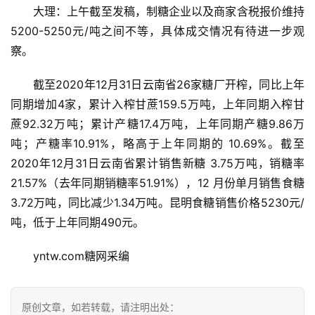
大理：上午截至发稿，制糖企业以及商家含税报价维持
5200-5250元/吨之间不等，具体成交情况有待进一步观
察。
截至2020年12月31日云南省26家糖厂开榨，同比上年
同期增加4家，累计入榨甘蔗159.5万吨，上年同期入榨甘
蔗92.32万吨；累计产糖17.4万吨，上年同期产糖9.86万
吨；产糖率10.91%，略高于上年同期的 10.69%。截至
2020年12月31日云南省累计销售新糖 3.75万吨，销糖率 
首
21.57%（去年同期销糖率51.91%），12 月份单月销售食糖
页
3.72万吨，同比减少1.34万吨。昆明食糖销售价格5230元/
吨，低于上年同期490元。
云
yntw.com糖网采编
糖
网
公
原创文章，如若转载，请注明出处：