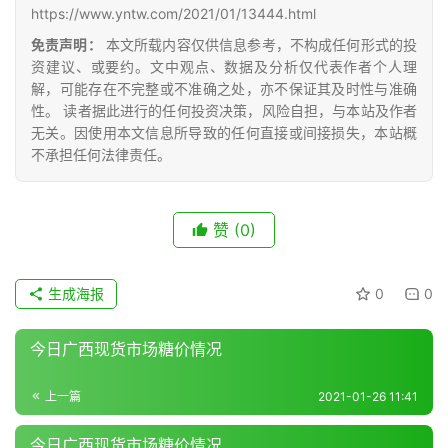
众
https://www.yntw.com/2021/01/13444.html
号
免责声明：
本文所载内容仅供信息参考，不构成任何形式的投
资建议、或要约。文中观点、数据及分析仅代表作者个人理
解，可能存在不完整或不准确之处，亦不保证其及时性与准确
现
性。 读者据此进行的任何投资决策，风险自担，与本站及作者
货
无关。因使用本文信息所导致的任何直接或间接损失，本站概
报
不承担任何法律责任。
价
赞
(0)
专
题
生成海报
0
0
今日广西现货市场糖价情况
地
区
上一篇
2021-01-26 11:41
频
道
今日广西现货市场糖价情况