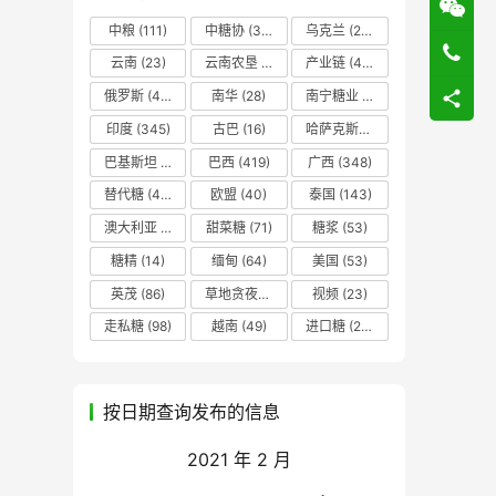
中粮
(111)
中糖协
(37)
乌克兰
(20)
云南
(23)
云南农垦
(17)
产业链
(42)
俄罗斯
(43)
南华
(28)
南宁糖业
(81)
印度
(345)
古巴
(16)
哈萨克斯坦
(19)
巴基斯坦
(14)
巴西
(419)
广西
(348)
替代糖
(48)
欧盟
(40)
泰国
(143)
澳大利亚
(16)
甜菜糖
(71)
糖浆
(53)
糖精
(14)
缅甸
(64)
美国
(53)
英茂
(86)
草地贪夜蛾
(14)
视频
(23)
走私糖
(98)
越南
(49)
进口糖
(236)
按日期查询发布的信息
2021 年 2 月