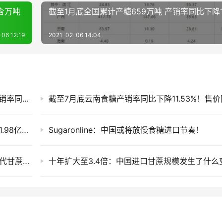
含万吨
截至1月底全国累计产糖659万吨 产销率同比下降1
06 12:19
2021-02-06 14:04
售价同比每吨跌820元！截至7月底广西食糖产销率同比下降13.77%
2033年：中国食糖消费会到多少？全球将吃掉1.98亿吨糖，新增需求来自哪里？
Sugaronline：中国或将放慢食糖进口节奏！
“十五五”糖业科技路线图：从“蔗糖产业”走向现代甘蔗产业
十年扩大至3.4倍：中国进口甘蔗规模发生了什么