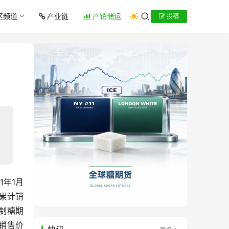
区频道
产业链
产销储运
投稿
1年1月
，累计销
上制糖期
均销售价