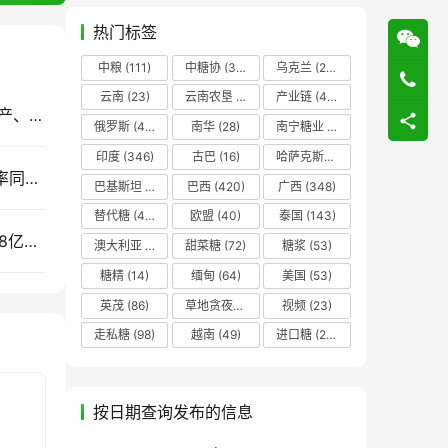
热门标签
中粮
(111)
中糖协
(37)
乌克兰
(20)
云南
(23)
云南农垦
(17)
产业链
(42)
利好来了！巴西Unica最新生产数据解读：甘蔗增产、食糖产量同比减少12.38%
俄罗斯
(43)
南华
(28)
南宁糖业
(81)
印度
(346)
古巴
(16)
哈萨克斯坦
(19)
售价同比每吨跌820元！截至7月底广西食糖产销率同比下降13.77%
巴基斯坦
(14)
巴西
(420)
广西
(348)
替代糖
(48)
欧盟
(40)
泰国
(143)
2033年：中国食糖消费会到多少？全球将吃掉1.98亿吨糖，新增需求来自哪里？
澳大利亚
(16)
甜菜糖
(72)
糖浆
(53)
糖精
(14)
缅甸
(64)
美国
(53)
英茂
(86)
草地贪夜蛾
(14)
视频
(23)
走私糖
(98)
越南
(49)
进口糖
(236)
按日期查询发布的信息