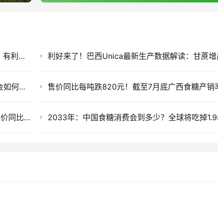
印度糖价创历史新高！未来三个月或维持高位，有利于国际糖价
并非危言耸听：2026/27榨季内蒙古甜菜减产会如何传导？
截至7月底云南食糖产销率同比下降11.53%！售价同比下跌900元/吨