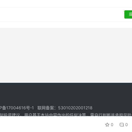
17004616号-1 联网备案：53010202001218
何投资建议。用户基于本站内容作出的任何决策，需自行判断并承担风险
0
0