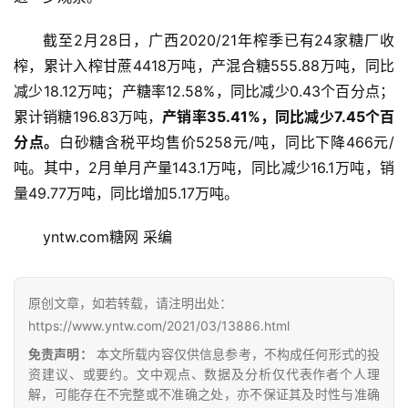
截至2月28日，广西2020/21年榨季已有24家糖厂收
榨，累计入榨甘蔗4418万吨，产混合糖555.88万吨，同比
减少18.12万吨；产糖率12.58%，同比减少0.43个百分点；
累计销糖196.83万吨，
产销率35.41%，同比减少7.45个百
分点。
白砂糖含税平均售价5258元/吨，同比下降466元/
吨。其中，2月单月产量143.1万吨，同比减少16.1万吨，销
量49.77万吨，同比增加5.17万吨。
首
页
yntw.com糖网 采编
云
原创文章，如若转载，请注明出处：
糖
https://www.yntw.com/2021/03/13886.html
网
免责声明：
本文所载内容仅供信息参考，不构成任何形式的投
公
资建议、或要约。文中观点、数据及分析仅代表作者个人理
众
解，可能存在不完整或不准确之处，亦不保证其及时性与准确
号