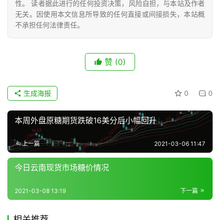
性。 读者据此进行的任何投资决策，风险自担，与本站及作者
无关。因使用本文信息所导致的任何直接或间接损失，本站概
不承担任何法律责任。
现
货
报
赞
(0)
价
生成海报
0
0
专
本周外盘原糖期货跌破16美分后小幅回升
题
上一篇
2021-03-06 11:47
地
今日云南现货市场糖价情况
区
频
2021-03-08 13:19
下一篇
道
相关推荐