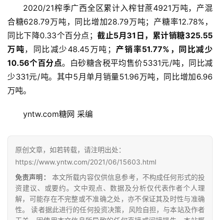
2020/21榨季广西全区累计入榨甘蔗4921万吨，产混
合糖628.79万吨，同比增加28.79万吨；产糖率12.78%，
同比下降0.33个百分点；
截止5月31日，累计销糖325.55
万吨
，同比减少48.45万吨；
产销率51.77%，同比减少
10.56个百分点
。白砂糖含税平均售价5331元/吨，同比减
少331元/吨。其中5月单月销量51.96万吨，同比增加6.96
万吨。
首
页
yntw.com糖网 采编
原创文章，如若转载，请注明出处：
云
https://www.yntw.com/2021/06/15603.html
糖
网
免责声明：
本文所载内容仅供信息参考，不构成任何形式的投
公
资建议、或要约。文中观点、数据及分析仅代表作者个人理
解，可能存在不完整或不准确之处，亦不保证其及时性与准确
众
性。 读者据此进行的任何投资决策，风险自担，与本站及作者
号