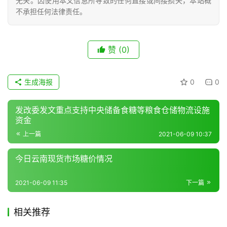
无关。因使用本文信息所导致的任何直接或间接损失，本站概
不承担任何法律责任。
现
货
赞
(0)
报
价
生成海报
0
0
专
发改委发文重点支持中央储备食糖等粮食仓储物流设施
题
资金
上一篇
2021-06-09 10:37
今日云南现货市场糖价情况
地
区
2021-06-09 11:35
下一篇
频
道
相关推荐