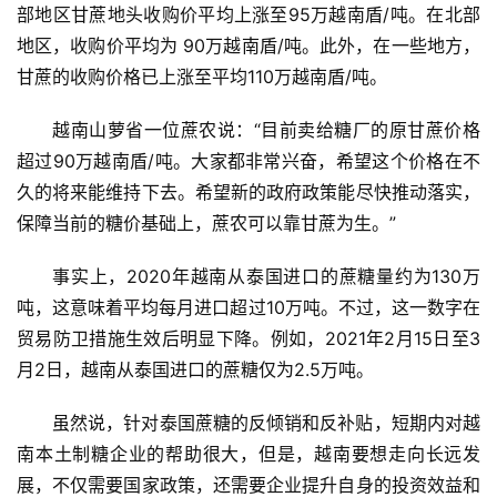
众
部地区甘蔗地头收购价平均上涨至95万越南盾/吨。在北部
号
地区，收购价平均为 90万越南盾/吨。此外，在一些地方，
甘蔗的收购价格已上涨至平均110万越南盾/吨。
现
越南山萝省一位蔗农说：“目前卖给糖厂的原甘蔗价格
货
超过90万越南盾/吨。大家都非常兴奋，希望这个价格在不
报
久的将来能维持下去。希望新的政府政策能尽快推动落实，
价
保障当前的糖价基础上，蔗农可以靠甘蔗为生。”
事实上，2020年越南从泰国进口的蔗糖量约为130万
专
吨，这意味着平均每月进口超过10万吨。不过，这一数字在
题
贸易防卫措施生效后明显下降。例如，2021年2月15日至3
月2日，越南从泰国进口的蔗糖仅为2.5万吨。
地
虽然说，针对泰国蔗糖的反倾销和反补贴，短期内对越
区
南本土制糖企业的帮助很大，但是，越南要想走向长远发
频
道
展，不仅需要国家政策，还需要企业提升自身的投资效益和