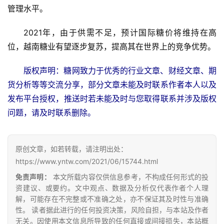
管理水平。
2021年，由于供需不足，预计国际糖价将维持在高
产
业
位，越南糖业有望逐步复苏，提高其在世界上的竞争优势。
链
版权声明：糖网致力于优秀的行业文章、财经文章、期
货分析等等交流分享，部分文章未能及时联系作者本人以及
产
发布平台授权，推送时若未能及时与您取得联系并涉及版权
销
问题，请及时联系删除。
储
运
原创文章，如若转载，请注明出处：
https://www.yntw.com/2021/06/15744.html
免责声明：
本文所载内容仅供信息参考，不构成任何形式的投
资建议、或要约。文中观点、数据及分析仅代表作者个人理
解，可能存在不完整或不准确之处，亦不保证其及时性与准确
性。 读者据此进行的任何投资决策，风险自担，与本站及作者
无关。因使用本文信息所导致的任何直接或间接损失，本站概