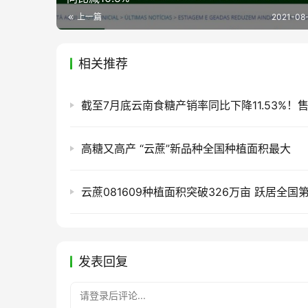
上一篇
2021-08-
相关推荐
高糖又高产 “云蔗”新品种全国种植面积最大
云蔗081609种植面积突破326万亩 跃居全国
发表回复
请登录后评论...