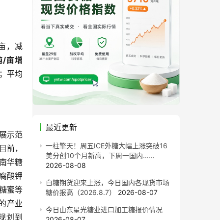
万亩，减
吨/亩增
吨；平均
最近更新
展示范
一柱擎天！周五ICE外糖大幅上涨突破16
目前，
美分创10个月新高，下周一国内……
浦南华糖
2026-08-08
腐酸钾
白糖期货迎来上涨，今日国内各现货市场
糖蜜等
糖价报高（2026.8.7）
2026-08-07
的产业
今日山东星光糖业进口加工糖报价情况
规划到
2026-08-07