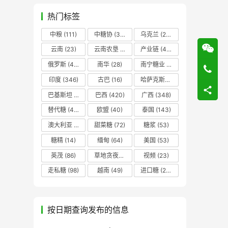
热门标签
中粮
(111)
中糖协
(37)
乌克兰
(20)
云南
(23)
云南农垦
(17)
产业链
(42)
俄罗斯
(43)
南华
(28)
南宁糖业
(81)
印度
(346)
古巴
(16)
哈萨克斯坦
(19)
巴基斯坦
(14)
巴西
(420)
广西
(348)
替代糖
(48)
欧盟
(40)
泰国
(143)
澳大利亚
(16)
甜菜糖
(72)
糖浆
(53)
糖精
(14)
缅甸
(64)
美国
(53)
英茂
(86)
草地贪夜蛾
(14)
视频
(23)
走私糖
(98)
越南
(49)
进口糖
(236)
按日期查询发布的信息