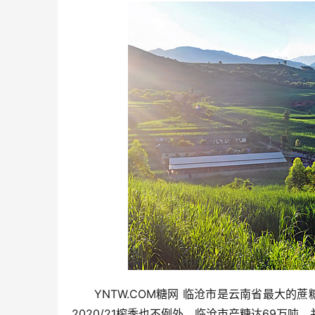
YNTW.COM糖网 临沧市是云南省最大
2020/21榨季也不例外，临沧市产糖达69万