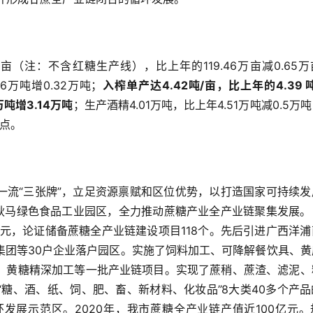
81万亩（注：不含红糖生产线），比上年的119.46万亩减0.65
66万吨增0.32万吨；
入榨单产达4.42吨/亩，比上年的4.39 
万吨增3.14万吨
；生产酒精4.01万吨，比上年4.51万吨减0.5万
分点。
一流“三张牌”，立足资源禀赋和区位优势，以打造国家可持续发
设耿马绿色食品工业园区，全力推动蔗糖产业全产业链聚集发展。
亿元，论证储备蔗糖全产业链建设项目118个。先后引进广西洋
集团等30户企业落户园区。实施了饲料加工、可降解餐饮具、黄
、黄糖精深加工等一批产业链项目。实现了蔗稍、蔗渣、滤泥、
糖、酒、纸、饲、肥、畜、新材料、化妆品”8大类40多个产品
发展示范区。2020年，我市蔗糖全产业链产值近100亿元。