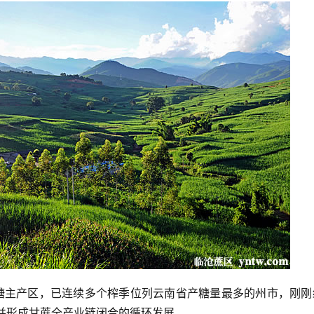
的蔗糖主产区，已连续多个榨季位列云南省产糖量最多的州市，刚
吨，并形成甘蔗全产业链闭合的循环发展。