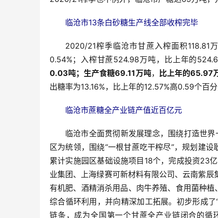
临沧市13条白砂糖生产线全部收榨完毕
2020/21榨季临沧市甘蔗入榨面积118.
0.54%；入榨甘蔗524.98万吨，比上年的524.
0.03吨；生产食糖69.11万吨
，
比上年的65.97
出糖率为13.16%，比上年的12.57%高0.59个百
临沧市蔗糖全产业链产值近百亿元
临沧市全面贯彻新发展理念，围绕打造世界
区为统领，围绕“一根甘蔗吃干榨尽”，规划建
累计实施园区基础设施项目18个，完成投资23
业集团、上海绿赛可新材料有限公司、云南紫辰
有机肥、酒精消杀用品、肉牛养殖、食用菌种植
综合循环利用，并向精深加工拓展。初步形成了“
链条，成为全国第一个甘蔗全产业链闭合的循环