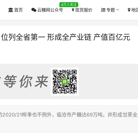
4万人关注
首页
云糖网公众号
现货报价
专题
地
吨 位列全省第一 形成全产业链 产值百亿元
020/21榨季也不例外，临沧市产糖达69万吨，并形成甘蔗