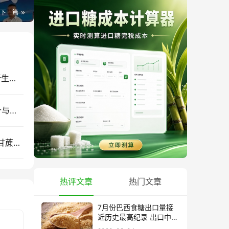
下一篇
全球制糖企业不能只靠糖赚钱！一根甘蔗背后的新生意：蔗渣、蔗叶正在变成燃料、材料和电力
85%原糖出口后，澳大利亚糖业如何应对全球糖价与贸易壁垒？对中国糖业的启示……
“十五五”糖业科技路线图：从“蔗糖产业”走向现代甘蔗产业
热评文章
热门文章
7月份巴西食糖出口量接
近历史最高纪录 出口中国
超40万吨