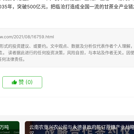
2035年，突破500亿元，把临沧打造成全国一流的甘蔗全产业
m/2021/08/16759.html
形式的投资建议、或要约。文中观点、数据及分析仅代表作者个人理解
性。 读者据此进行的任何投资决策，风险自担，与本站及作者无关。因
任何法律责任。
赞
(0)
0万吨
云南农垦兴农公司与永德县政府签订蔗糖产业战
议