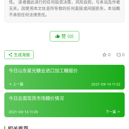
性。 读者据此进行的任何投资决策，风险自担，与本站及作者
无关。因使用本文信息所导致的任何直接或间接损失，本站概
不承担任何法律责任。
现
货
报
赞
(0)
价
生成海报
0
0
专
今日山东星光糖业进口加工糖报价
题
上一篇
2021-09-14 11:22
地
今日云南现货市场糖价情况
区
频
2021-09-14 11:29
下一篇
道
相关推荐