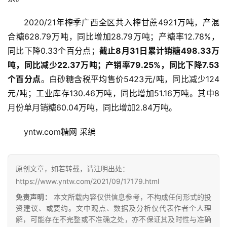
2020/21年榨季广西全区共入榨甘蔗4921万吨，产混
合糖628.79万吨，同比增加28.79万吨；产糖率12.78%，
同比下降0.33个百分点；
截止8月31日累计销糖498.33万
吨，同比减少22.37万吨；产销率79.25%，同比下降7.53
个百分点
。白砂糖含税平均售价5423元/吨，同比减少124
元/吨；工业库存130.46万吨，同比增加51.16万吨。其中8
月份单月销糖60.04万吨，同比增加2.84万吨。
首
页
yntw.com糖网 采编
云
原创文章，如若转载，请注明出处：
糖
https://www.yntw.com/2021/09/17179.html
网
免责声明：
本文所载内容仅供信息参考，不构成任何形式的投
公
资建议、或要约。文中观点、数据及分析仅代表作者个人理
众
解，可能存在不完整或不准确之处，亦不保证其及时性与准确
号