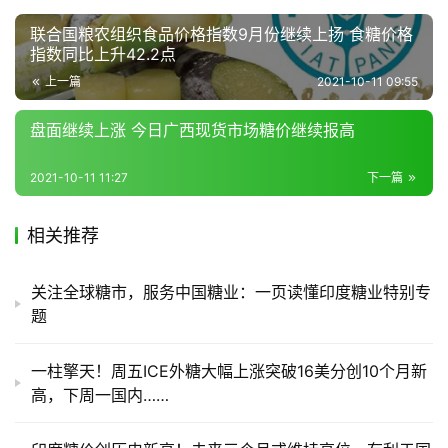
联合国粮农组织食品价格指数9月份继续上扬 食糖价格
指数同比上升42.2点
产
上一篇
2021-10-11 09:55
销
储
盘面继续上涨 今日广西现货市场糖价继续报高
运
2021-10-11 11:27
下一篇
相关推荐
关注全球糖市，服务中国糖业：一页读懂印度糖业特别专
题
一柱擎天！周五ICE外糖大幅上涨突破16美分创10个月新
高，下周一国内……