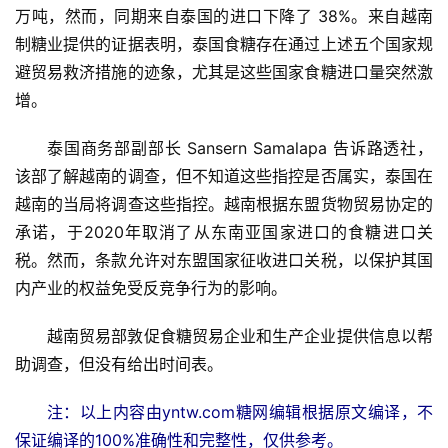
万吨，然而，同期来自泰国的进口下降了 38%。来自越南
制糖业提供的证据表明，泰国食糖存在通过上述五个国家规
避贸易救济措施的迹象，尤其是这些国家食糖进口量突然激
增。
首
泰国商务部副部长 Sansern Samalapa 告诉路透社，
页
该部了解越南的调查，但不知道这些指控是否属实，泰国在
越南的当局将调查这些指控。越南根据东盟货物贸易协定的
承诺，于2020年取消了从东南亚国家进口的食糖进口关
云
税。然而，条款允许对东盟国家征收进口关税，以保护其国
糖
内产业的权益免受反竞争行为的影响。
网
公
越南贸易部敦促食糖贸易企业和生产企业提供信息以帮
众
号
助调查，但没有给出时间表。
注：以上内容由yntw.com糖网编辑根据原文编译，不
保证编译的100%准确性和完整性，仅供参考。
现