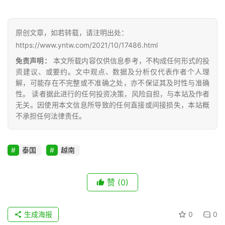
货
报
价
原创文章，如若转载，请注明出处：
https://www.yntw.com/2021/10/17486.html
免责声明：
本文所载内容仅供信息参考，不构成任何形式的投
资建议、或要约。文中观点、数据及分析仅代表作者个人理
专
解，可能存在不完整或不准确之处，亦不保证其及时性与准确
题
性。 读者据此进行的任何投资决策，风险自担，与本站及作者
无关。因使用本文信息所导致的任何直接或间接损失，本站概
不承担任何法律责任。
地
区
频
泰国
越南
道
赞
(0)
产
业
生成海报
0
0
链