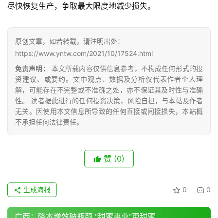
价
尽快恢复生产，争取最大限度地减少损失。
原创文章，如若转载，请注明出处：
专
https://www.yntw.com/2021/10/17524.html
题
免责声明：
本文所载内容仅供信息参考，不构成任何形式的投
资建议、或要约。文中观点、数据及分析仅代表作者个人理
解，可能存在不完整或不准确之处，亦不保证其及时性与准确
地
性。 读者据此进行的任何投资决策，风险自担，与本站及作者
区
无关。因使用本文信息所导致的任何直接或间接损失，本站概
频
不承担任何法律责任。
道
赞
(0)
产
业
生成海报
0
0
链
广西：降本增效破瓶颈 “甜蜜事业”更甜蜜