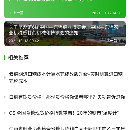
产
销
上一篇
2021-10-12 14:28
储
关于举办第6届中国—东盟糖业博览会、中国—东盟农
运
业机械暨甘蔗机械化博览会的通知
2021-10-13 09:42
下一篇
相关推荐
云糖网进口糖成本计算器完成改版升级–实时测算进口糖
完税成本
白糖有期货价格，那现货价格你该看哪里？央视告诉过你
CSI全国食糖现货价格指数重启！20年的糖市”温度计”
海南省糖业协会给全省糖业阵线广大干部职工的乙巳蛇年