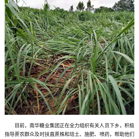
首
页
云
糖
网
公
众
号
现
目前，南华糖业集团正在全力组织有关人员下乡，积极
货
指导蔗农群众及时扶直蔗株和培土、施肥、喷药，帮助他们
报