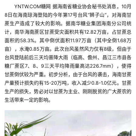
YNTW.COM糖网 据海南省糖业协会秘书处消息，10月
8日在海南琼海登陆的今年第17号台风“狮子山”，对海南甘
蔗生产造成了较大的影响。据南华糖业集团海南分公司统
计，南华海南蔗区甘蔗受灾面积共有12.82万亩，占甘蔗总
面积的58.3%。其中倒伏面积11.97万亩（其中全倒1.68万
亩），水淹0.85万亩。此次台风虽然风力仅有8级，但由于
台风登陆前后三天均普降大雨（临高、儋州、昌江三市县各
糖厂蔗区7、8、9三天平均降雨量高达226.7mm），使得
甘蔗倒伏较为严重。初步分析，由于台风的袭击，海南甘蔗
产量预计损失约有15-20万吨，收入减少0.8-1.0亿元。甘蔗
生产的损失，势必对以甘蔗为主业、刚刚脱贫的广大蔗农的
生活带来一定的影响。