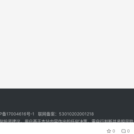
17004616号-1 联网备案：53010202001218
何投资建议。用户基于本站内容作出的任何决策，需自行判断并承担风险
0
0