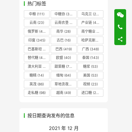
热门标签
中粮
(111)
中糖协
(37)
乌克兰
(20)
云南
(23)
云南农垦
(17)
产业链
(42)
俄罗斯
(43)
南华
(28)
南宁糖业
(81)
印度
(345)
古巴
(16)
哈萨克斯坦
(19)
巴基斯坦
(14)
巴西
(419)
广西
(348)
替代糖
(48)
欧盟
(40)
泰国
(143)
澳大利亚
(16)
甜菜糖
(70)
糖浆
(53)
糖精
(14)
缅甸
(64)
美国
(53)
英茂
(86)
草地贪夜蛾
(14)
视频
(23)
走私糖
(98)
越南
(49)
进口糖
(236)
按日期查询发布的信息
2021 年 12 月