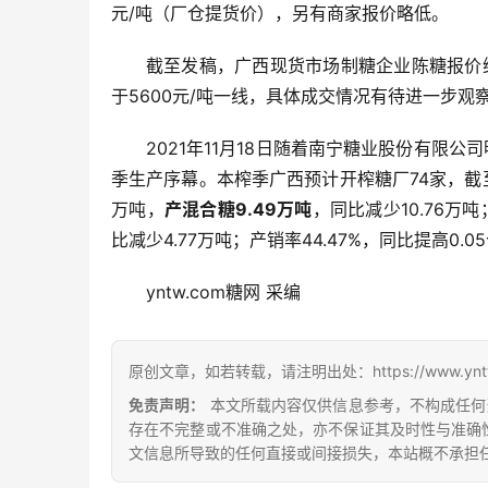
元/吨（厂仓提货价），另有商家报价略低。
截至发稿，广西现货市场制糖企业陈糖报价维
于5600元/吨一线，具体成交情况有待进一步观
2021年11月18日随着南宁糖业股份有限公
季生产序幕。本榨季广西预计开榨糖厂74家，截至1
万吨，
产混合糖9.49万吨
，同比减少10.76万吨
比减少4.77万吨；产销率44.47%，同比提高0.
yntw.com糖网 采编
原创文章，如若转载，请注明出处：https://www.yntw.co
免责声明：
本文所载内容仅供信息参考，不构成任何
存在不完整或不准确之处，亦不保证其及时性与准确
文信息所导致的任何直接或间接损失，本站概不承担