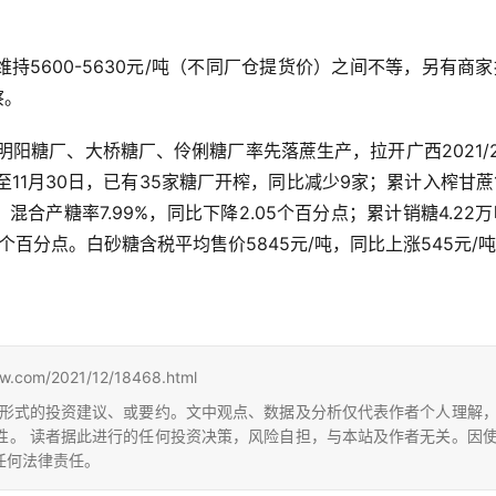
持5600-5630元/吨（不同厂仓提货价）之间不等，另有商
察。
司明阳糖厂、大桥糖厂、伶俐糖厂率先落蔗生产，拉开广西2021/
1月30日，已有35家糖厂开榨，同比减少9家；累计入榨甘蔗11
；混合产糖率7.99%，同比下降2.05个百分点；累计销糖4.22
05个百分点。白砂糖含税平均售价5845元/吨，同比上涨545元/
m/2021/12/18468.html
形式的投资建议、或要约。文中观点、数据及分析仅代表作者个人理解
性。 读者据此进行的任何投资决策，风险自担，与本站及作者无关。因
任何法律责任。