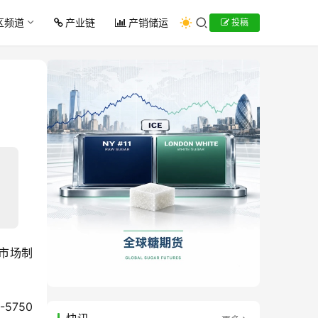
区频道
产业链
产销储运
投稿
货市场制
5750