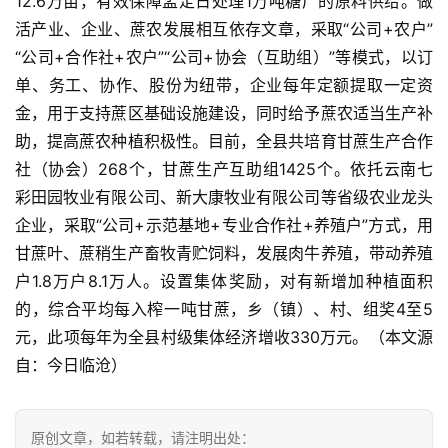
12.6万亩，有效保障孟定日处理1万吨糖厂的原料供给。做
道
活产业、企业、蔗农发展相互依存文章，采取“公司+农户”
“公司+合作社+农户”“公司+协会（互助组）”等模式，以订
产
单、务工、协作、股份为纽带，企业每年定额提取一定资
业
金，用于支持蔗区基础设施建设，同时给予蔗农适当生产补
链
助，提高蔗农种植积极性。目前，全县共培育甘蔗生产合作
社（协会）268个，甘蔗生产互助组1425个。依托云南七
彩田园牧业有限公司、新大康牧业有限公司等省级农业龙头
产
企业，采取“公司+示范基地+专业合作社+养殖户”方式，用
销
甘蔗叶、蔗稍生产畜牧青贮饲料，发展肉牛养殖，带动养殖
储
户1.8万户8.1万人。设置集体奖励，对有新增加种植面积
运
的，综合平均每入榨一吨甘蔗，乡（镇）、村、组奖4至5
元，此项每年为全县村级集体经济增收330万元。（本文源
自：今日临沧）
原创文章，如若转载，请注明出处：