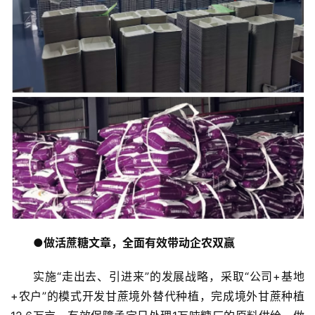
公
众
号
现
货
报
价
专
题
●做活蔗糖文章，全面有效带动企农双赢
地
实施“走出去、引进来”的发展战略，采取“公司+基地
区
+农户”的模式开发甘蔗境外替代种植，完成境外甘蔗种植
频