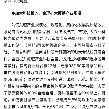
全产业链格局。
●加大科技投入，合理扩大蔗糖产业规模
为使蔗糖产业规模化、规范化、集约化发展提质增效，
耿马自治县着力加快新品种、新技术推广，重视引入农业科
技力量助力发展。组建了云南省专家基层科研工作站“杨本
鹏工作站”，分别与国家甘蔗研究中心、中国热带农业科学
院、广州甘科所、云南甘科所等科研院所和大专院校开展合
作，全面提升蔗糖产业科技含量；运用生物脱毒和温水脱毒
等措施，提纯复壮新台糖22号、粤糖93/159等当家品种，
推广脱毒种苗6万亩以上；引进优势品种8个，扩繁面积达
到58590亩；以建立健全良种引进、试验、示范、扩繁、推
广机制为主要内容的甘蔗良种体系建设取得重大突破，实现
了健康良种的100%自给自足，良种覆盖率达98%以上。目
前，41万亩甘蔗产业基地中，已建成单产6吨以上的国家糖
料蔗核心基地5万亩。全县68个村（社区）2.3万户12万农