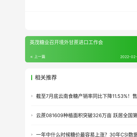
英茂糖业召开境外甘蔗进口工作会
上一篇
2022-02-
相关推荐
云蔗081609种植面积突破326万亩 跃居全国