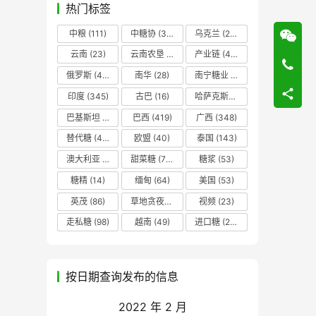
热门标签
中粮
(111)
中糖协
(37)
乌克兰
(20)
云南
(23)
云南农垦
(17)
产业链
(42)
俄罗斯
(43)
南华
(28)
南宁糖业
(81)
印度
(345)
古巴
(16)
哈萨克斯坦
(19)
巴基斯坦
(14)
巴西
(419)
广西
(348)
替代糖
(48)
欧盟
(40)
泰国
(143)
澳大利亚
(16)
甜菜糖
(70)
糖浆
(53)
糖精
(14)
缅甸
(64)
美国
(53)
英茂
(86)
草地贪夜蛾
(14)
视频
(23)
走私糖
(98)
越南
(49)
进口糖
(236)
按日期查询发布的信息
2022 年 2 月