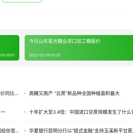
今日山东星光糖业进口加工糖报价
09 09:51
2022-02-09 10:32
截至7月底云南食糖产销率同比下降11.53%！售价同比下跌900元/吨
高糖又高产 “云蔗”新品种全国种植面积最大
第一
十年扩大至3.4倍：中国进口甘蔗规模发生了什么
一年中什么时候糖价最容易上涨？30年CSI数据给你答案