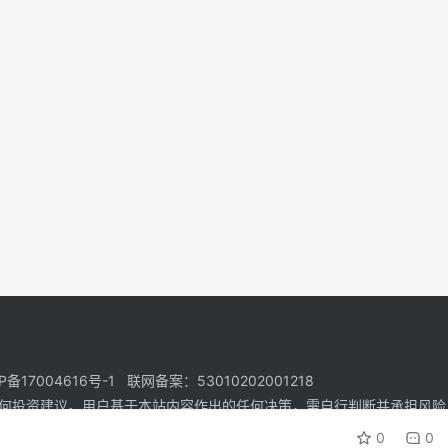
17004616号-1 联网备案：53010202001218
何投资建议。用户基于本站内容作出的任何决策，需自行判断并承担风险
0
0