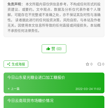
众
免责声明：
本文所载内容仅供信息参考，不构成任何形式的投
号
资建议、或要约。文中观点、数据及分析仅代表作者个人理
解，可能存在不完整或不准确之处，亦不保证其及时性与准确
性。 读者据此进行的任何投资决策，风险自担，与本站及作者
无关。因使用本文信息所导致的任何直接或间接损失，本站概
现
不承担任何法律责任。
货
报
价
赞
(0)
专
生成海报
0
0
题
今日山东星光糖业进口加工糖报价
地
上一篇
2022-03-24 11:02
区
频
今日云南现货市场糖价情况
道