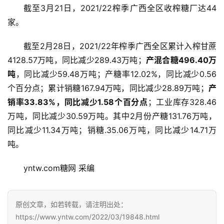
截至3月21日，2021/22榨季广西全区收榨糖厂达44
家。
截至2月28日，2021/22年榨季广西全区累计入榨甘蔗
4128.57万吨，同比减少289.43万吨；
产混合糖496.40万
吨
，同比减少59.48万吨；产糖率12.02%，同比减少0.56
个百分点；累计销糖167.94万吨，同比减少28.89万吨；
产
销率33.83%，同比减少1.58个百分点
；工业库存328.46
万吨，同比减少30.59万吨。其中2月份产糖131.76万吨，
首
同比减少11.34万吨；销糖.35.06万吨，同比减少14.71万
页
吨。
yntw.com糖网 采编
云
糖
原创文章，如若转载，请注明出处：
网
公
https://www.yntw.com/2022/03/19848.html