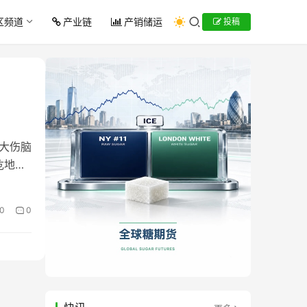
区频道
产业链
产销储运
投稿
口大伤脑
危地马
0
0