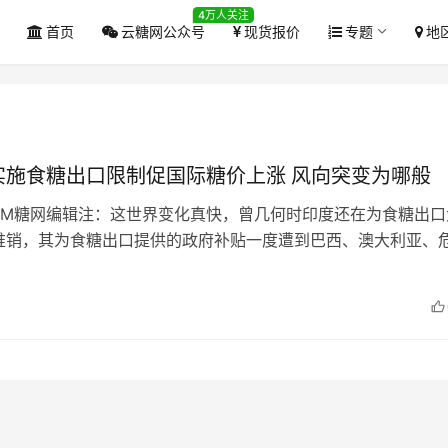
4万人关注
首页
云糖网公众号
现货报价
专题
地
实施食糖出口限制促国际糖价上涨 风向突变为哪般
.COM糖网编辑注：这世界变化真快，曾几何时印度还在为食糖出
推销，其为食糖出口提供的政府补贴一度遭到巴西、澳大利亚、
病并起诉到WTO世贸组织，…