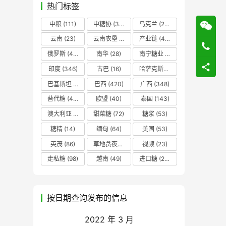
热门标签
中粮
(111)
中糖协
(37)
乌克兰
(20)
云南
(23)
云南农垦
(17)
产业链
(42)
俄罗斯
(43)
南华
(28)
南宁糖业
(81)
印度
(346)
古巴
(16)
哈萨克斯坦
(19)
巴基斯坦
(14)
巴西
(420)
广西
(348)
替代糖
(48)
欧盟
(40)
泰国
(143)
澳大利亚
(16)
甜菜糖
(72)
糖浆
(53)
糖精
(14)
缅甸
(64)
美国
(53)
英茂
(86)
草地贪夜蛾
(14)
视频
(23)
走私糖
(98)
越南
(49)
进口糖
(236)
按日期查询发布的信息
2022 年 3 月