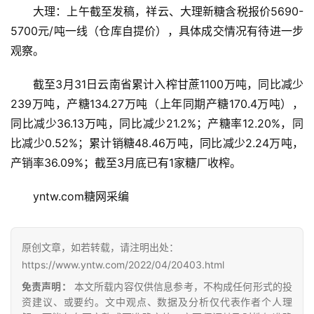
大理：上午截至发稿，祥云、大理新糖含税报价5690-
5700元/吨一线（仓库自提价），具体成交情况有待进一步
观察。
截至3月31日云南省累计入榨甘蔗1100万吨，同比减少
239万吨，产糖134.27万吨（上年同期产糖170.4万吨），
同比减少36.13万吨，同比减少21.2%；产糖率12.20%，同
比减少0.52%；累计销糖48.46万吨，同比减少2.24万吨，
首
产销率36.09%；截至3月底已有1家糖厂收榨。
页
yntw.com糖网采编
云
原创文章，如若转载，请注明出处：
糖
https://www.yntw.com/2022/04/20403.html
网
公
免责声明：
本文所载内容仅供信息参考，不构成任何形式的投
众
资建议、或要约。文中观点、数据及分析仅代表作者个人理