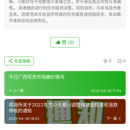
解，可能存在不完整或不准确之处，亦不保证其及时性与准确
号
性。 读者据此进行的任何投资决策，风险自担，与本站及作者
无关。因使用本文信息所导致的任何直接或间接损失，本站概
不承担任何法律责任。
现
货
报
赞
(0)
价
生成海报
0
0
专
题
今日广西现货市场糖价情况
上一篇
2022-04-26 11:34
地
郑商所关于2022年劳动节期间调整保证金标准和涨跌
区
停板的通知
频
2022-04-26 18:02
下一篇
道