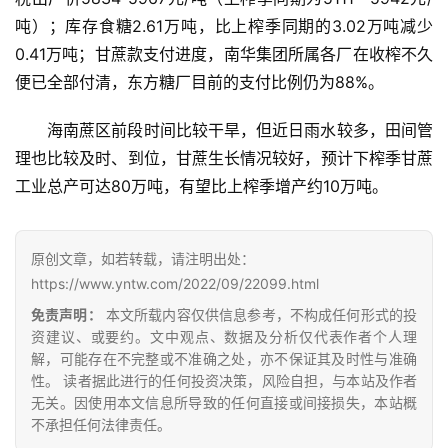
吨）；库存食糖2.61万吨，比上榨季同期的3.02万吨减少
0.41万吨；甘蔗款支付进度，南华集团所属各厂在收榨不久
便已全部付清，东方糖厂目前的支付比例仍为88%。
海南蔗区前段时间比较干旱，但近日雨水较多，田间管
理也比较及时、到位，甘蔗生长情况较好，预计下榨季甘蔗
首
工业总产可达80万吨，有望比上榨季增产约10万吨。
页
原创文章，如若转载，请注明出处：
云
https://www.yntw.com/2022/09/22099.html
糖
免责声明：
本文所载内容仅供信息参考，不构成任何形式的投
网
资建议、或要约。文中观点、数据及分析仅代表作者个人理
公
解，可能存在不完整或不准确之处，亦不保证其及时性与准确
众
性。 读者据此进行的任何投资决策，风险自担，与本站及作者
号
无关。因使用本文信息所导致的任何直接或间接损失，本站概
不承担任何法律责任。