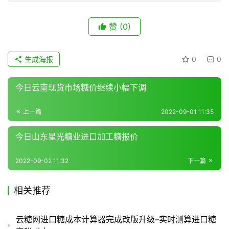
现
货
赞
(0)
报
价
生成海报
0
0
今日云南现货市场糖价继续小幅下调
专
题
上一篇
2022-09-01 11:35
今日山东星光糖业进口加工糖报价
地
区
2022-09-02 11:32
下一篇
频
道
相关推荐
云糖网进口糖成本计算器完成改版升级–实时测算进口糖
产