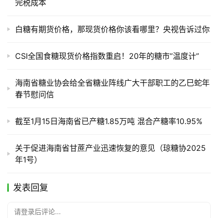
完税成本
业
链
白糖有期货价格，那现货价格你该看哪里？央视告诉过你
产
CSI全国食糖现货价格指数重启！20年的糖市”温度计”
销
储
海南省糖业协会给全省糖业阵线广大干部职工的乙巳蛇年
运
春节慰问信
截至1月15日海南省已产糖1.85万吨 混合产糖率10.95%
关于促进海南省甘蔗产业迅速恢复的意见（琼糖协2025
年1号）
发表回复
请登录后评论...