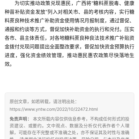
页
为切实推动政策兑现惠民，广西将“糖料蔗脱毒、健康
种苗补贴资金发放”列入对相关市、县的考核内容，实行糖
料蔗良种技术推广补助资金使用情况月报制度，通过督促、
云
通报和约谈等方式，督促加快补助资金的执行和兑付。压实
糖
各市、县主体责任，对各地糖料蔗良种良法技术推广补贴资
网
金拨付兑现问题提出全面整改要求，督促加快资金预算执行
公
进度，强化资金绩效管理，推动惠民惠农政策尽快落地生
众
号
效。
现
货
原创文章，如若转载，请注明出处：
报
https://www.yntw.com/2022/10/22472.html
价
免责声明：
本文所载内容仅供信息参考，不构成任何形式的投
资建议、或要约。文中观点、数据及分析仅代表作者个人理
解，可能存在不完整或不准确之处，亦不保证其及时性与准确
专