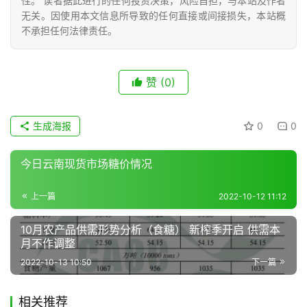
性。 读者据此进行的任何投资决策，风险自担，与本站及作者
题
无关。因使用本文信息所导致的任何直接或间接损失，本站概
不承担任何法律责任。
地
区
赞
(0)
频
道
生成海报
0
0
今日云南现货市场糖价情况
产
业
上一篇
2022-10-12 11:12
链
10月农产品供需形势分析（食糖） 新榨季开启 供需本
月不作调整
产
2022-10-13 10:50
下一篇
销
储
相关推荐
运