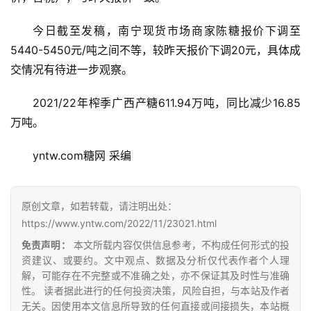
今日截至发稿，南宁现货市场商家陈糖报价下调至
5440-5450元/吨之间不等，较昨天报价下调20元，具体成
交情况有待进一步观察。
2021/22年榨季广西产糖611.94万吨，同比减少16.85
万吨。
首
yntw.com糖网 采编
页
原创文章，如若转载，请注明出处：
云
https://www.yntw.com/2022/11/23021.html
糖
免责声明：
本文所载内容仅供信息参考，不构成任何形式的投
网
资建议、或要约。文中观点、数据及分析仅代表作者个人理
公
解，可能存在不完整或不准确之处，亦不保证其及时性与准确
众
性。 读者据此进行的任何投资决策，风险自担，与本站及作者
号
无关。因使用本文信息所导致的任何直接或间接损失，本站概