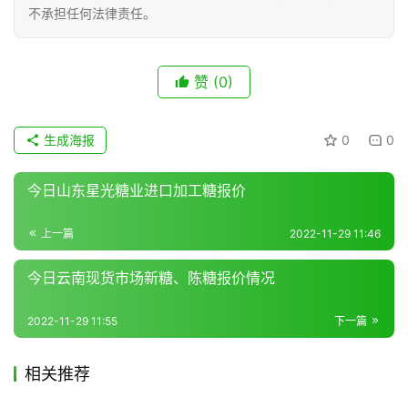
不承担任何法律责任。
现
货
赞
(0)
报
价
生成海报
0
0
专
今日山东星光糖业进口加工糖报价
题
上一篇
2022-11-29 11:46
今日云南现货市场新糖、陈糖报价情况
地
区
2022-11-29 11:55
下一篇
频
道
相关推荐