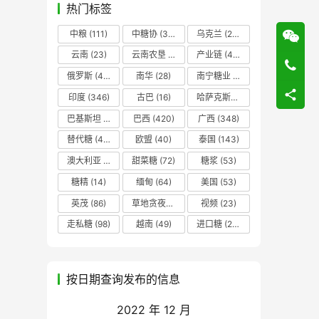
热门标签
中粮
(111)
中糖协
(37)
乌克兰
(20)
云南
(23)
云南农垦
(17)
产业链
(42)
俄罗斯
(43)
南华
(28)
南宁糖业
(81)
印度
(346)
古巴
(16)
哈萨克斯坦
(19)
巴基斯坦
(14)
巴西
(420)
广西
(348)
替代糖
(48)
欧盟
(40)
泰国
(143)
澳大利亚
(16)
甜菜糖
(72)
糖浆
(53)
糖精
(14)
缅甸
(64)
美国
(53)
英茂
(86)
草地贪夜蛾
(14)
视频
(23)
走私糖
(98)
越南
(49)
进口糖
(236)
按日期查询发布的信息
2022 年 12 月