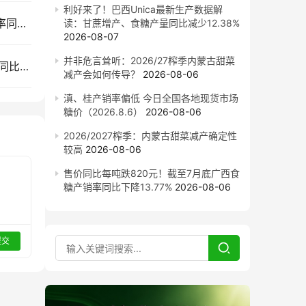
利好来了！巴西Unica最新生产数据解
售价同比每吨跌820元！截至7月底广西食糖产销率同比下降13.77%
读：甘蔗增产、食糖产量同比减少12.38%
2026-08-07
并非危言耸听：2026/27榨季内蒙古甜菜
截至7月底云南食糖产销率同比下降11.53%！售价同比下跌900元/吨
减产会如何传导？
2026-08-06
滇、桂产销率偏低 今日全国各地现货市场
糖价（2026.8.6）
2026-08-06
2026/2027榨季：内蒙古甜菜减产确定性
较高
2026-08-06
售价同比每吨跌820元！截至7月底广西食
糖产销率同比下降13.77%
2026-08-06
提交