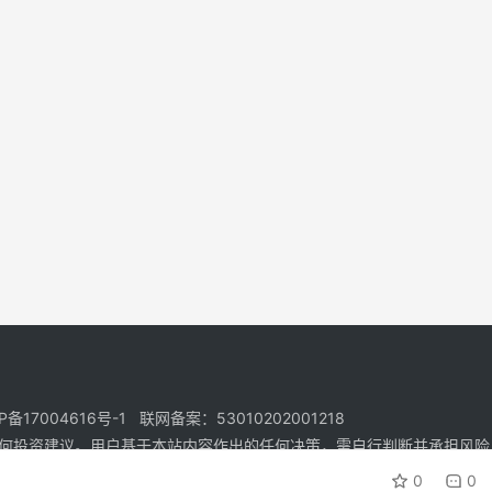
17004616号-1 联网备案：53010202001218
何投资建议。用户基于本站内容作出的任何决策，需自行判断并承担风险
0
0