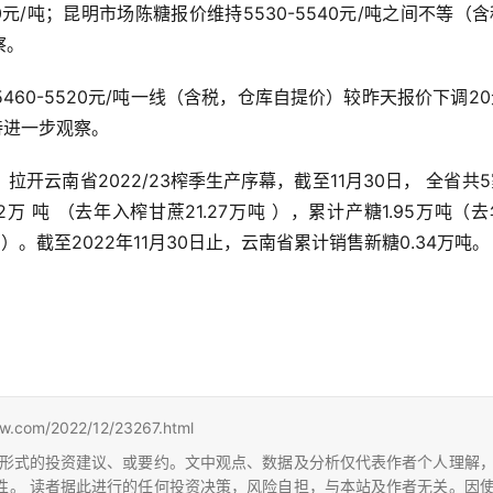
0元/吨；昆明市场陈糖报价维持5530-5540元/吨之间不等（
察。
60-5520元/吨一线（含税，仓库自提价）较昨天报价下调2
有待进一步观察。
，拉开云南省2022/23榨季生产序幕，截至11月30日， 全省共
万 吨 （去年入榨甘蔗21.27万吨 ），累计产糖1.95万吨（
9%）。截至2022年11月30日止，云南省累计销售新糖0.34万吨。
m/2022/12/23267.html
形式的投资建议、或要约。文中观点、数据及分析仅代表作者个人理解
性。 读者据此进行的任何投资决策，风险自担，与本站及作者无关。因