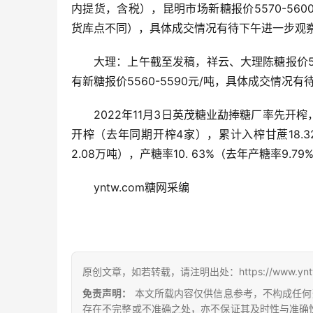
内提货，含税），昆明市场新糖报价5570-560
货库点不同），具体成交情况有待下午进一步观
大理：上午截至发稿，祥云、大理陈糖报价54
有新糖报价5560-5590元/吨，具体成交情况
2022年11月3日英茂糖业勐捧糖厂率先开榨
开榨（去年同期开榨4家），累计入榨甘蔗18.32
2.08万吨），产糖率10. 63%（去年产糖率9.7
yntw.com糖网采编
原创文章，如若转载，请注明出处：https://www.yntw.co
免责声明：
本文所载内容仅供信息参考，不构成任何
存在不完整或不准确之处，亦不保证其及时性与准确