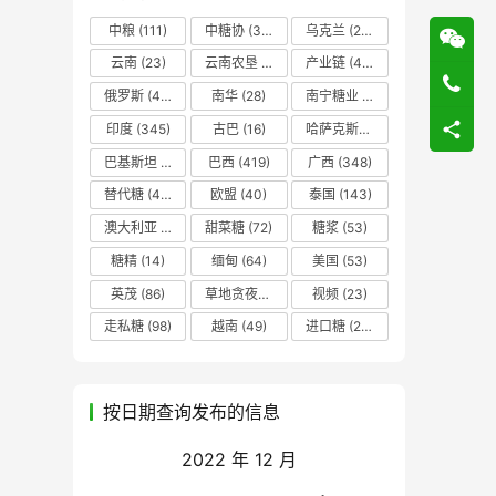
中粮
(111)
中糖协
(37)
乌克兰
(20)
云南
(23)
云南农垦
(17)
产业链
(42)
俄罗斯
(43)
南华
(28)
南宁糖业
(81)
印度
(345)
古巴
(16)
哈萨克斯坦
(19)
巴基斯坦
(14)
巴西
(419)
广西
(348)
替代糖
(48)
欧盟
(40)
泰国
(143)
澳大利亚
(16)
甜菜糖
(72)
糖浆
(53)
糖精
(14)
缅甸
(64)
美国
(53)
英茂
(86)
草地贪夜蛾
(14)
视频
(23)
走私糖
(98)
越南
(49)
进口糖
(236)
按日期查询发布的信息
2022 年 12 月