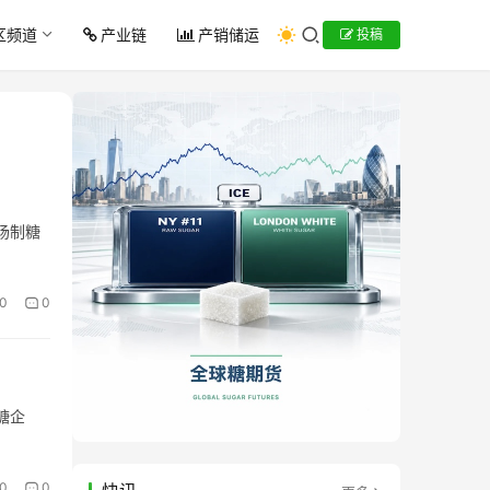
区频道
产业链
产销储运
投稿
市场制糖
0
0
糖企
0
0