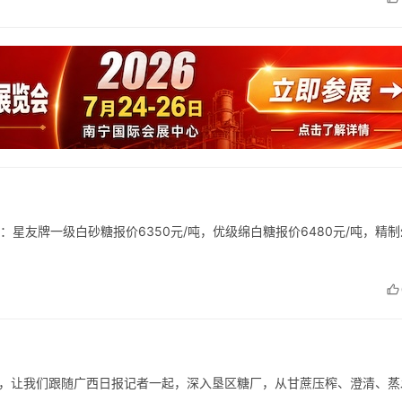
：星友牌一级白砂糖报价6350元/吨，优级绵白糖报价6480元/吨，精
，让我们跟随广西日报记者一起，深入垦区糖厂，从甘蔗压榨、澄清、蒸