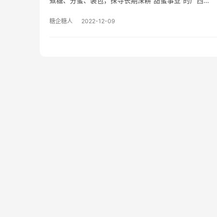
煮糖、分蜜、装包，探寻长期深耕“甜蜜事业”的广西…
糖企糖人
2022-12-09