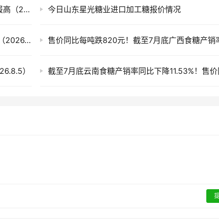
白糖期货迎来上涨，今日国内各现货市场糖价报高（2026.8.7）
今日山东星光糖业进口加工糖报价情况
滇、桂产销率偏低 今日全国各地现货市场糖价（2026.8.6）
.8.5）