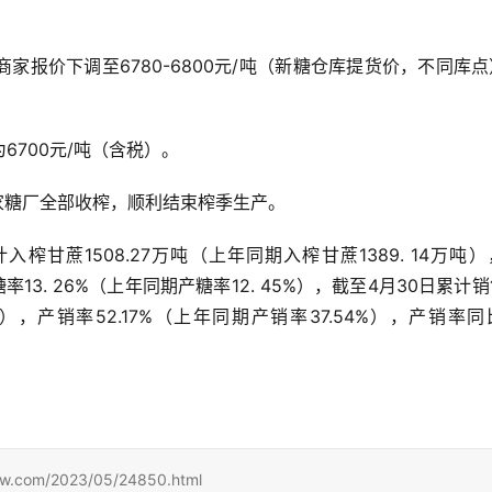
家报价下调至6780-6800元/吨（新糖仓库提货价，不同库
。
700元/吨（含税）。
50家糖厂全部收榨，顺利结束榨季生产。
计入榨甘蔗1508.27万吨（上年同期入榨甘蔗1389. 14万吨
糖率13. 26%（上年同期产糖率12. 45%），截至4月30日累计
吨 ），产销率52.17%（上年同期产销率37.54%），产销率
m/2023/05/24850.html