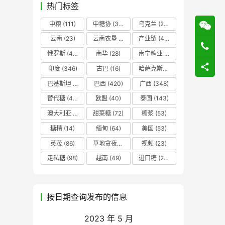
热门标签
中粮
(111)
中糖协
(37)
乌克兰
(20)
云南
(23)
云南农垦
(17)
产业链
(42)
俄罗斯
(43)
南华
(28)
南宁糖业
(81)
印度
(346)
古巴
(16)
哈萨克斯坦
(19)
巴基斯坦
(14)
巴西
(420)
广西
(348)
替代糖
(48)
欧盟
(40)
泰国
(143)
澳大利亚
(16)
甜菜糖
(72)
糖浆
(53)
糖精
(14)
缅甸
(64)
美国
(53)
英茂
(86)
草地贪夜蛾
(14)
视频
(23)
走私糖
(98)
越南
(49)
进口糖
(236)
按日期查询发布的信息
2023 年 5 月