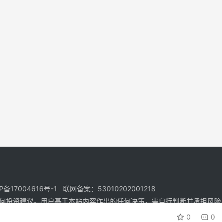
17004616号-1 联网备案：53010202001218
何投资建议。用户基于本站内容作出的任何决策，需自行判断并承担风险
0
0