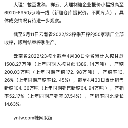
大理：截至发稿，祥云、大理制糖企业报价小幅报高至
6920-6950元/吨一线（新糖仓库提货价，不同库点），具
体成交情况有待进一步观察。
截至5月11日云南省2022/23榨季开榨的50家糖厂全部
收榨，顺利结束榨季生产。
云南省2022/23榨季截至4月30日全省累计入榨甘蔗
1508.27万吨（上年同期入榨甘蔗1389. 14万吨），产糖
200.03万吨（上年同期产糖172. 98万吨），产糖率13. 
26%（上年同期产糖率12. 45%），截至4月30日累计销售
首
新糖104. 36万吨（上年同期销售新糖64. 94万吨 ），产销
页
率52.17%（上年同期产销率37.54%），产销率同比增长
14.63%。
云
yntw.com糖网采编
糖