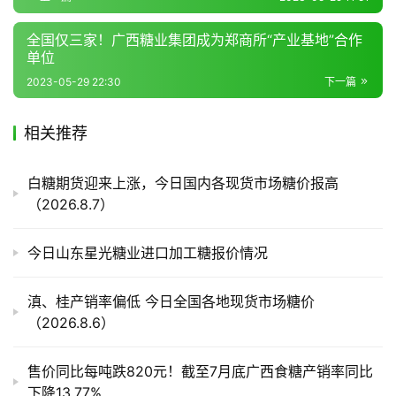
频
道
全国仅三家！广西糖业集团成为郑商所“产业基地”合作
单位
2023-05-29 22:30
下一篇
产
业
相关推荐
链
白糖期货迎来上涨，今日国内各现货市场糖价报高
（2026.8.7）
产
销
储
今日山东星光糖业进口加工糖报价情况
运
滇、桂产销率偏低 今日全国各地现货市场糖价
（2026.8.6）
售价同比每吨跌820元！截至7月底广西食糖产销率同比
下降13.77%