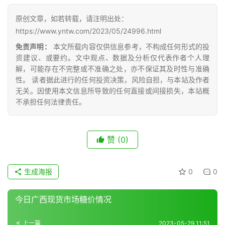
网
公
原创文章，如若转载，请注明出处：
众
https://www.yntw.com/2023/05/24996.html
号
免责声明：
本文所载内容仅供信息参考，不构成任何形式的投
资建议、或要约。文中观点、数据及分析仅代表作者个人理
解，可能存在不完整或不准确之处，亦不保证其及时性与准确
现
性。 读者据此进行的任何投资决策，风险自担，与本站及作者
货
无关。因使用本文信息所导致的任何直接或间接损失，本站概
报
不承担任何法律责任。
价
赞
(0)
专
题
生成海报
0
0
今日广西现货市场糖价情况
地
区
上一篇
2023-05-29 11:51