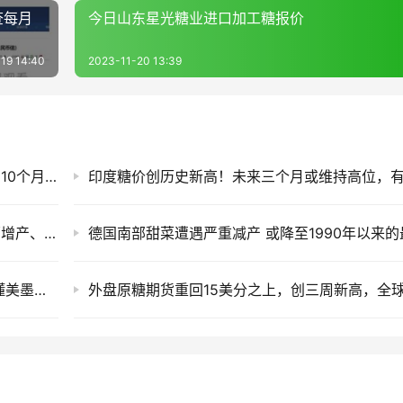
查每月
今日山东星光糖业进口加工糖报价
19 14:40
2023-11-20 13:39
一柱擎天！周五ICE外糖大幅上涨突破16美分创10个月新高，下周一国内……
利好来了！巴西Unica最新生产数据解读：甘蔗增产、食糖产量同比减少12.38%
墨西哥增产，北美食糖贸易会怎么变？一文读懂美墨食糖贸易