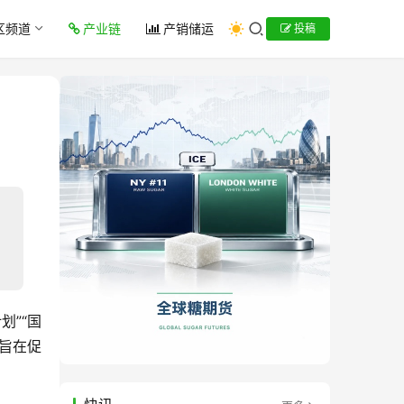
区频道
产业链
产销储运
投稿
划”“国
旨在促