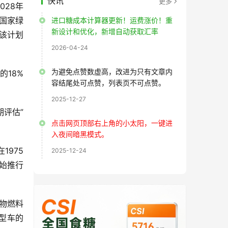
快讯
更多
028年
“国家绿
进口糖成本计算器更新！运费涨价！重
新设计和优化，新增自动获取汇率
该计划
2026-04-24
为避免点赞数虚高，改进为只有文章内
18%
容结尾处可点赞，列表页不可点赞。
2025-12-27
期评估”
点击网页顶部右上角的小太阳，一键进
入夜间暗黑模式。
975
2025-12-24
开始推行
生物燃料
型车的