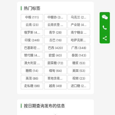
热门标签
中粮
(111)
中糖协
(37)
乌克兰
(20)
云南
(23)
云南农垦
(17)
产业链
(42)
俄罗斯
(43)
南华
(28)
南宁糖业
(81)
印度
(346)
古巴
(16)
哈萨克斯坦
(19)
巴基斯坦
(14)
巴西
(420)
广西
(348)
替代糖
(48)
欧盟
(40)
泰国
(143)
澳大利亚
(16)
甜菜糖
(72)
糖浆
(53)
糖精
(14)
缅甸
(64)
美国
(53)
英茂
(86)
草地贪夜蛾
(14)
视频
(23)
走私糖
(98)
越南
(49)
进口糖
(236)
按日期查询发布的信息