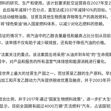
燃料的研究、生产和使用。该计划要求航空运营商在2027年至2
此后每年减排1个百分点，直至达成2037年减排10%的目标。
料包括动植物油脂、甘蔗及其他生物质废弃物等生产的高效燃料。
步将“绿色柴油”纳入国家燃料体系，以减少对化石燃料的依赖。
验证的情况下，将汽油中的乙醇含量最低和最高占比分别从目前的
源部称，该举措不仅有助于减少碳排放，还有助于降低汽油的价格。
”法案关注的重点。该法案提出将采用“从油井到车轮”的“生命周
其中，对产品和服务的所有温室气体排放和能源消耗进行量化。
世界上最大的甘蔗生产国之一，而甘蔗是乙醇的生产原料。早在1
植加工和开发乙醇动力汽车提供税收优惠及融资，并于2003年
合比例，并于2017年通过“国家生物燃料政策”，进一步扩大
示，目前全国拥有超过4000万辆“灵活燃料”汽车，占该国轻