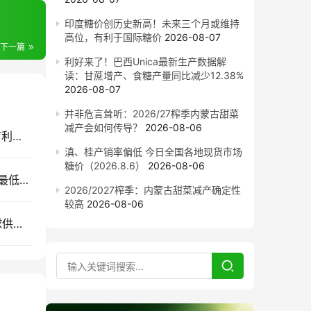
印度糖价创历史新高！未来三个月或维持
高位，有利于国际糖价
2026-08-07
下一篇
利好来了！巴西Unica最新生产数据解
读：甘蔗增产、食糖产量同比减少12.38%
2026-08-07
并非危言耸听：2026/27榨季内蒙古甜菜
减产会如何传导？
2026-08-06
印度糖价创历史新高！未来三个月或维持高位，有利于国际糖价
滇、桂产销率偏低 今日全国各地现货市场
糖价（2026.8.6）
2026-08-06
德国南部甜菜遭遇严重减产 或降至1990年以来的最低水平
2026/2027榨季：内蒙古甜菜减产确定性
较高
2026-08-06
外盘原糖期货重回15美分之上，创三周新高，全球供应趋紧预期升温