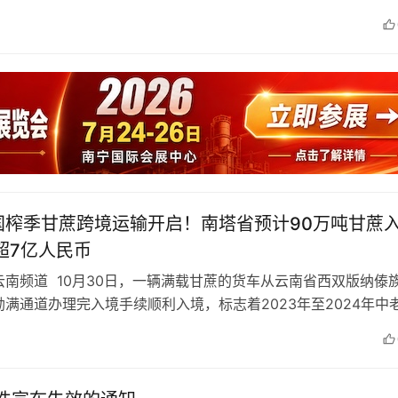
国榨季甘蔗跨境运输开启！南塔省预计90万吨甘蔗
超7亿人民币
云南频道 10月30日，一辆满载甘蔗的货车从云南省西双版纳傣
满通道办理完入境手续顺利入境，标志着2023年至2024年中
运输正式启动。 长期…