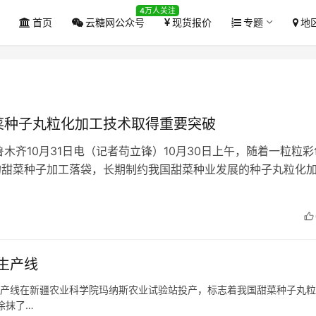
4万人关注
首页
云糖网公众号
现货报价
专题
地
菜种子丸粒化加工技术取得重要突破
木齐10月31日电（记者苟立锋）10月30日上午，随着一粒粒彩
状的甜菜种子加工落袋，长期制约我国甜菜种业发展的种子丸粒化
的突破。这条甜菜种子丸粒…
生产线
试生产线在新疆农业科学院玛纳斯农业试验站投产，标志着我国甜菜种子丸
涂抹了…