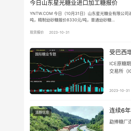
今日山东星光糖业进口加工糖报价
YNTW.COM 今日（10月31日）山东星光糖业有限公
吨，精制幼砂糖报价8330元/吨，普通幼砂糖…
现货报价
2023-10-31
受巴西增
国际糖业专题
ICE原糖
交易所（
过2%，最
2023-10-31
连续6
滇糖信息
勐捧糖厂