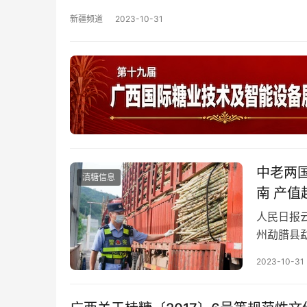
新疆频道
2023-10-31
中老两
滇糖信息
南 产值
人民日报
州勐腊县勐
甘蔗跨境
2023-10-31