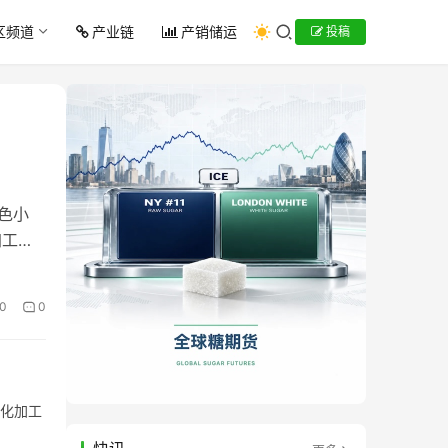
区频道
产业链
产销储运
投稿
色小
加工技
0
0
粒化加工