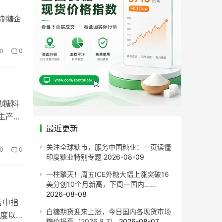
各制糖企
0
0
动糖料
生产保
最近更新
关注全球糖市，服务中国糖业：一页读懂
0
0
印度糖业特别专题
2026-08-09
一柱擎天！周五ICE外糖大幅上涨突破16
美分创10个月新高，下周一国内……
2026-08-08
告中指
白糖期货迎来上涨，今日国内各现货市场
季度以
糖价报高（2026.8.7）
2026-08-07