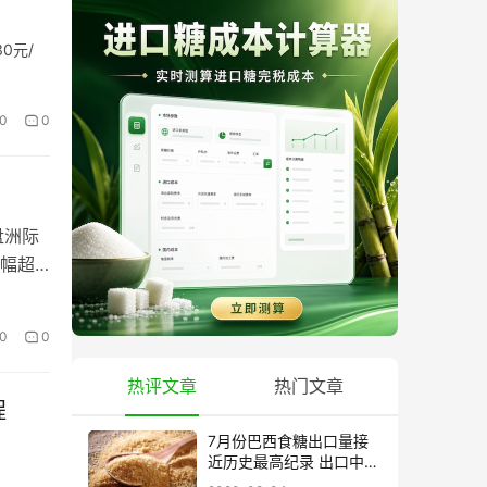
0元/
0
0
盘洲际
跌幅超
0
0
热评文章
热门文章
程
7月份巴西食糖出口量接
近历史最高纪录 出口中国
超40万吨