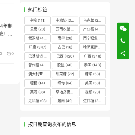
热门标签
中粮
(111)
中糖协
(37)
乌克兰
(20)
24年制
云南
(23)
云南农垦
(17)
产业链
(42)
糖厂也
俄罗斯
(43)
南华
(28)
南宁糖业
(81)
印度
(347)
古巴
(16)
哈萨克斯坦
(19)
0
0
巴基斯坦
(14)
巴西
(420)
广西
(348)
替代糖
(48)
欧盟
(40)
泰国
(143)
澳大利亚
(16)
甜菜糖
(72)
糖浆
(53)
糖精
(14)
缅甸
(64)
美国
(53)
英茂
(86)
草地贪夜蛾
(14)
视频
(23)
走私糖
(98)
越南
(49)
进口糖
(236)
按日期查询发布的信息