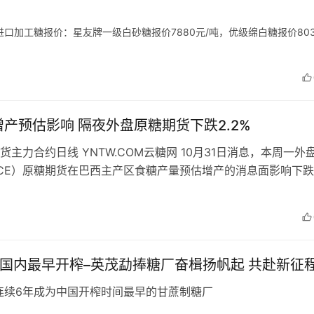
司进口加工糖报价：星友牌一级白砂糖报价7880元/吨，优级绵白糖报价803
产预估影响 隔夜外盘原糖期货下跌2.2%
期货主力合约日线 YNTW.COM云糖网 10月31日消息，本周一外
ICE）原糖期货在巴西主产区食糖产量预估增产的消息面影响下
终主力3月原糖…
年国内最早开榨–英茂勐捧糖厂奋楫扬帆起 共赴新征
连续6年成为中国开榨时间最早的甘蔗制糖厂