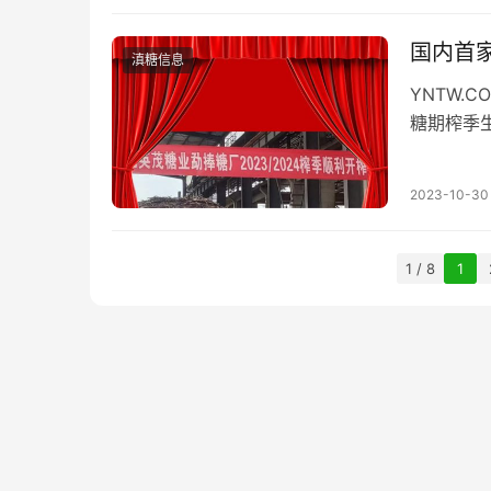
国内首家
滇糖信息
YNTW.
糖期榨季
是云南首
2023-10-30
1 / 8
1