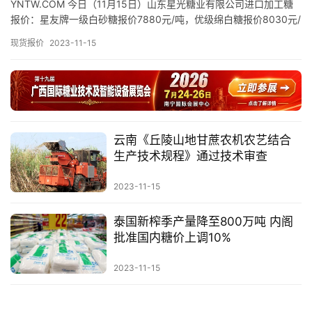
YNTW.COM 今日（11月15日）山东星光糖业有限公司进口加工糖
价
报价：星友牌一级白砂糖报价7880元/吨，优级绵白糖报价8030元/
吨，精制幼砂糖报价8330元/吨，普通幼砂糖…
现货报价
2023-11-15
专
题
云南《丘陵山地甘蔗农机农艺结合
地
生产技术规程》通过技术审查
区
频
2023-11-15
道
泰国新榨季产量降至800万吨 内阁
批准国内糖价上调10%
产
业
2023-11-15
链