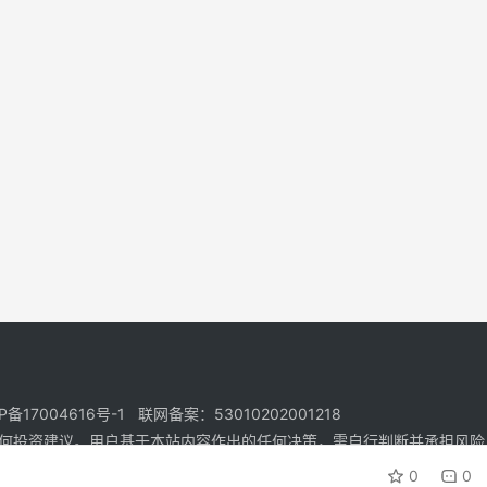
17004616号-1 联网备案：53010202001218
何投资建议。用户基于本站内容作出的任何决策，需自行判断并承担风险
0
0