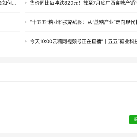
并非危言耸听：2026/27榨季内蒙古甜菜减产会如何传导？