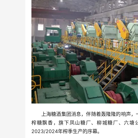
上海糖酒集团消息，伴随着轰隆隆的响声，
榨糖飘香，旗下凤山糖厂、柳城糖厂、六塘
2023/2024年榨季生产的序幕。