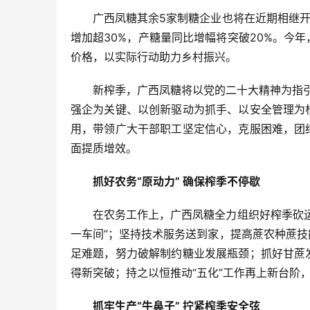
广西凤糖其余5家制糖企业也将在近期相继开
增加超30%，产糖量同比增幅将突破20%。今
价格，以实际行动助力乡村振兴。
新榨季，广西凤糖将以党的二十大精神为指引
强企为关键、以创新驱动为抓手、以安全管理为
用，带领广大干部职工坚定信心，克服困难，团
面提质增效。
抓好农务“原动力” 确保榨季不停歇
在农务工作上，广西凤糖全力组织好榨季砍
一车间”；坚持技术服务送到家，提高蔗农种蔗
足难题，努力破解制约糖业发展瓶颈；抓好甘蔗
得新突破；持之以恒推动“五化”工作再上新台阶
抓牢生产“牛鼻子” 拧紧榨季安全弦