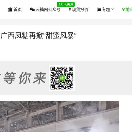
4万人关注
首页
云糖网公众号
现货报价
专题
地
业广西凤糖再掀“甜蜜风暴”