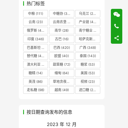
热门标签
中粮
(111)
中糖协
(37)
乌克兰
(20)
云南
(23)
云南农垦
(17)
产业链
(42)
俄罗斯
(43)
南华
(28)
南宁糖业
(81)
印度
(346)
古巴
(16)
哈萨克斯坦
(19)
巴基斯坦
(14)
巴西
(420)
广西
(348)
替代糖
(48)
欧盟
(40)
泰国
(143)
澳大利亚
(16)
甜菜糖
(72)
糖浆
(53)
糖精
(14)
缅甸
(64)
美国
(53)
英茂
(86)
草地贪夜蛾
(14)
视频
(23)
走私糖
(98)
越南
(49)
进口糖
(236)
按日期查询发布的信息
2023 年 12 月