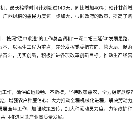
机，最长榨季时间计划超过140天，同比增加40%；预计甘蔗
年，广西凤糖的惠民力度进一步加大，根据政府的政策，提高了购
，按照“稳中求进”的工作总基调和“一深二拓三延伸”发展思路
根本、以民生工程为重点，充分发挥党委把方向、管大局、促落
结奋斗，务实创新，积极推进各项改革创新目标，推动生产经营
运工作，确保砍运顺畅、不断槽；坚持政策惠农，全力稳定蔗糖产
技能，增强农户种蔗信心；大力推动全程机械化进程，解决劳动力
发展全年工作，加强政策宣传，加大种蔗动员力度，力争改扩种
，共同推进甘蔗产业高质量发展。