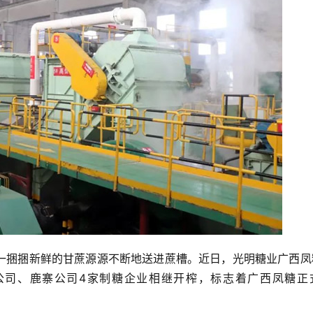
一捆捆新鲜的甘蔗源源不断地送进蔗槽。近日，光明糖业广西凤
公司、鹿寨公司4家制糖企业相继开榨，标志着广西凤糖正